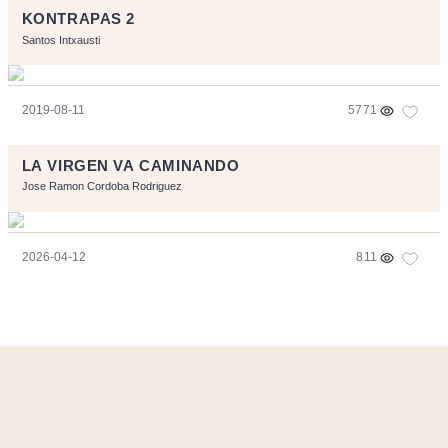
KONTRAPAS 2
Santos Intxausti
2019-08-11
5771
LA VIRGEN VA CAMINANDO
Jose Ramon Cordoba Rodriguez
2026-04-12
811
Página realizara con el software libre:
Symfony
,
Vim
,
Musescore
-
Contacto
Code by
Tfe
- Logo / Icons by
Brenthisdesign.com
- __Follow us
on
Mastodon