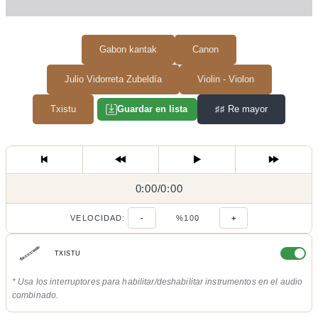
Gabon kantak
Canon
Julio Vidorreta Zubeldía
Violin - Violon
Txistu
♯♯
Re mayor
Guardar en lista
0:00
0:00
/
0:00
/
VELOCIDAD:
-
%100
+
TXISTU
* Usa los interruptores para habilitar/deshabilitar instrumentos en el audio
combinado.