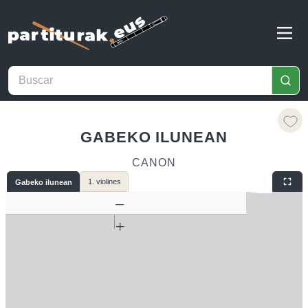
GABEKO ILUNEAN
CANON
1. violines
Gabeko ilunean