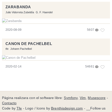
ZARABANDA
Julio Vidorreta Zubeldía
G. F. Haendel
2020-08-09
5607
CANON DE PACHELBEL
tfe
Johann Pachelbel
2020-02-14
54661
Página realizara con el software libre:
Symfony
,
Vim
,
Musescore
-
Contacto
Code by
Tfe
- Logo / Icons by
Brenthisdesign.com
- __Follow us