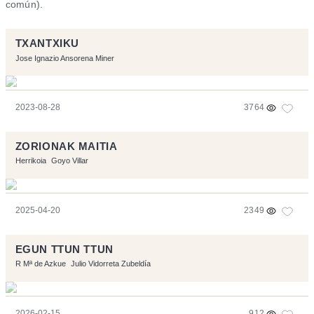
común).
TXANTXIKU
Jose Ignazio Ansorena Miner
2023-08-28
3764
ZORIONAK MAITIA
Herrikoia
Goyo Villar
2025-04-20
2349
EGUN TTUN TTUN
R Mª de Azkue
Julio Vidorreta Zubeldía
2026-02-15
912