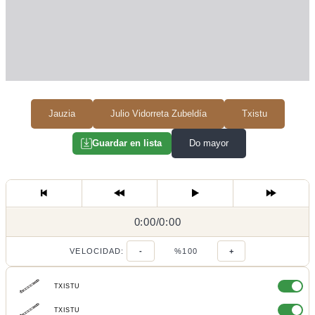
Jauzia
Julio Vidorreta Zubeldía
Txistu
Do mayor
Guardar en lista
0:00
0:00
/
0:00
/
VELOCIDAD:
-
%100
+
TXISTU
TXISTU