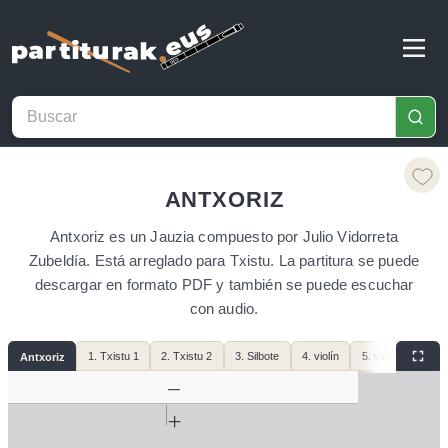
ANTXORIZ
Antxoriz es un Jauzia compuesto por Julio Vidorreta
Zubeldía. Está arreglado para Txistu. La partitura se puede
descargar en formato PDF y también se puede escuchar
con audio.
1. Txistu 1
2. Txistu 2
3. Silbote
4. violín
5. violonchelo
Antxoriz