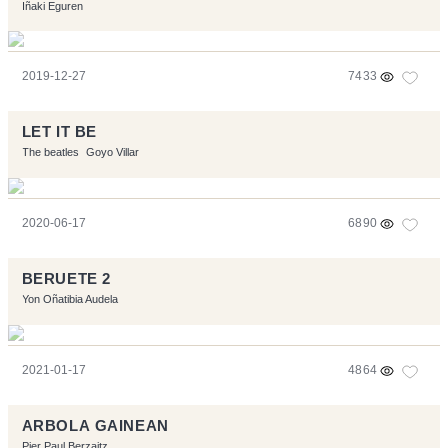
Iñaki Eguren
2019-12-27
7433
LET IT BE
The beatles
Goyo Villar
2020-06-17
6890
BERUETE 2
Yon Oñatibia Audela
2021-01-17
4864
ARBOLA GAINEAN
Pier Paul Berzaitz