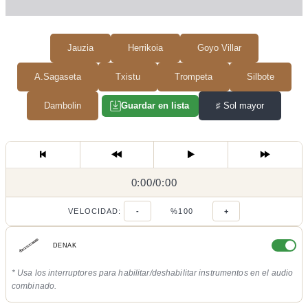
Jauzia
Herrikoia
Goyo Villar
A.Sagaseta
Txistu
Trompeta
Silbote
Dambolin
♯
Sol mayor
Guardar en lista
0:00
0:00
/
0:00
/
VELOCIDAD:
-
%100
+
DENAK
* Usa los interruptores para habilitar/deshabilitar instrumentos en el audio
combinado.