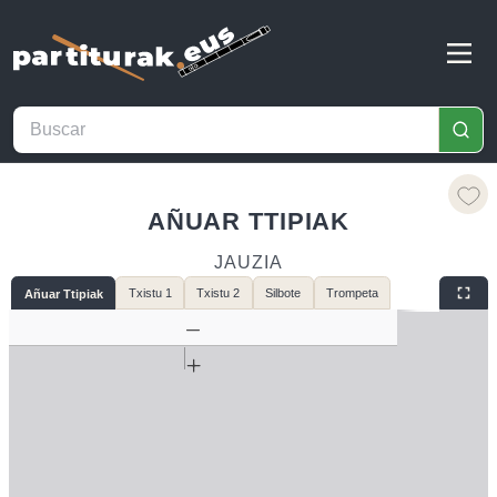
AÑUAR TTIPIAK
JAUZIA
Txistu 1
Txistu 2
Silbote
Trompeta
Añuar Ttipiak