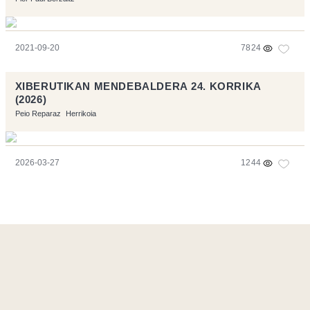
2021-09-20
7824
XIBERUTIKAN MENDEBALDERA 24. KORRIKA
(2026)
Peio Reparaz
Herrikoia
2026-03-27
1244
Página realizara con el software libre:
Symfony
,
Vim
,
Musescore
-
Contacto
Code by
Tfe
- Logo / Icons by
Brenthisdesign.com
- __Follow us
on
Mastodon
Flujo RSS
-
Podcast RSS