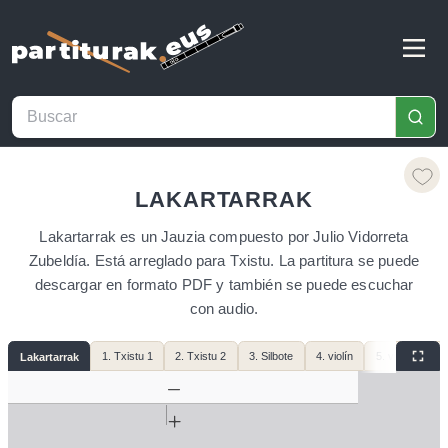
LAKARTARRAK
Lakartarrak es un Jauzia compuesto por Julio Vidorreta
Zubeldía. Está arreglado para Txistu. La partitura se puede
descargar en formato PDF y también se puede escuchar
con audio.
1. Txistu 1
2. Txistu 2
3. Silbote
4. violín
5. violonchelo
Lakartarrak