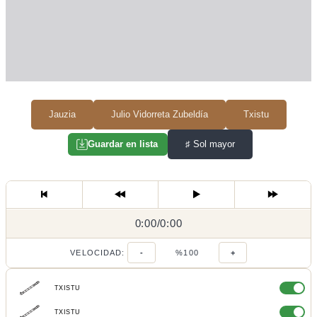
Jauzia
Julio Vidorreta Zubeldía
Txistu
♯
Sol mayor
Guardar en lista
0:00
0:00
/
0:00
/
VELOCIDAD:
-
%100
+
TXISTU
TXISTU