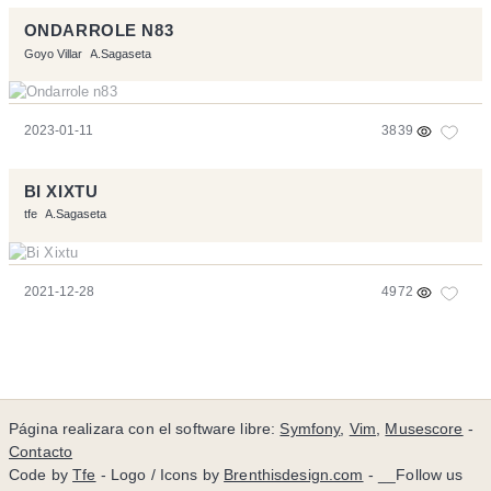
ONDARROLE N83
Goyo Villar
A.Sagaseta
2023-01-11
3839
BI XIXTU
tfe
A.Sagaseta
2021-12-28
4972
Página realizara con el software libre:
Symfony
,
Vim
,
Musescore
-
Contacto
Code by
Tfe
- Logo / Icons by
Brenthisdesign.com
- __Follow us