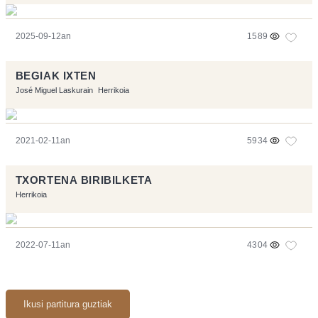
2025-09-12an
1589
BEGIAK IXTEN
José Miguel Laskurain
Herrikoia
2021-02-11an
5934
TXORTENA BIRIBILKETA
Herrikoia
2022-07-11an
4304
Ikusi partitura guztiak