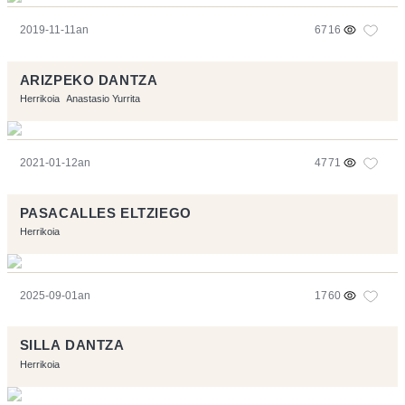
2019-11-11an
6716
ARIZPEKO DANTZA
Herrikoia
Anastasio Yurrita
2021-01-12an
4771
PASACALLES ELTZIEGO
Herrikoia
2025-09-01an
1760
SILLA DANTZA
Herrikoia