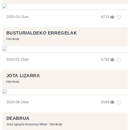
2020-03-11an
6233
BUSTURIALDEKO ERREGELAK
Herrikoia
2020-01-26an
5782
JOTA LIZARRA
Herrikoia
2020-08-24an
6989
DEABRUA
Jose Ignazio Ansorena Miner
Herrikoia