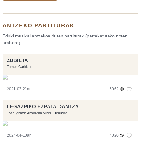
ANTZEKO PARTITURAK
Eduki musikal antzekoa duten partiturak (partekatutako noten
arabera).
ZUBIETA
Tomas Garbizu
2021-07-21an
5062
LEGAZPIKO EZPATA DANTZA
Jose Ignazio Ansorena Miner
Herrikoia
2024-04-10an
4020