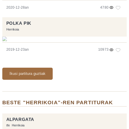
2020-12-28an
4780
POLKA PIK
Herrikoia
2019-12-23an
10973
Ikusi partitura guztiak
BESTE "HERRIKOIA"-REN PARTITURAK
ALPARGATA
tfe
Herrikoia