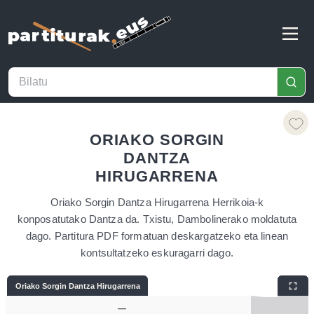
ORIAKO SORGIN
DANTZA
HIRUGARRENA
Oriako Sorgin Dantza Hirugarrena Herrikoia-k
konposatutako Dantza da. Txistu, Dambolinerako moldatuta
dago. Partitura PDF formatuan deskargatzeko eta linean
kontsultatzeko eskuragarri dago.
Oriako Sorgin Dantza Hirugarrena