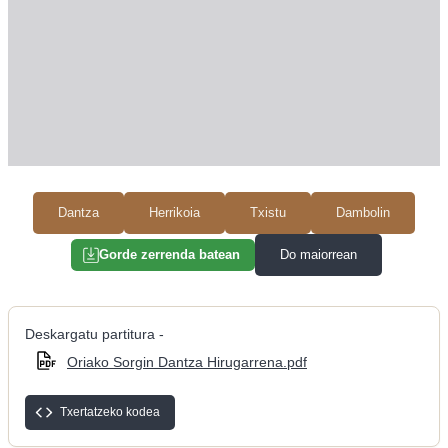
Dantza
Herrikoia
Txistu
Dambolin
Do maiorrean
Gorde zerrenda batean
Deskargatu partitura -
Oriako Sorgin Dantza Hirugarrena.pdf
Txertatzeko kodea