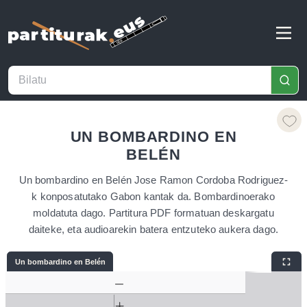
UN BOMBARDINO EN
BELÉN
Un bombardino en Belén Jose Ramon Cordoba Rodriguez-
k konposatutako Gabon kantak da. Bombardinoerako
moldatuta dago. Partitura PDF formatuan deskargatu
daiteke, eta audioarekin batera entzuteko aukera dago.
Un bombardino en Belén