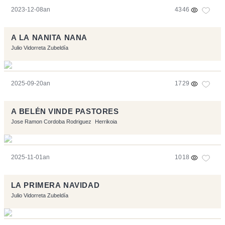
2023-12-08an
4346
A LA NANITA NANA
Julio Vidorreta Zubeldía
2025-09-20an
1729
A BELÉN VINDE PASTORES
Jose Ramon Cordoba Rodriguez
Herrikoia
2025-11-01an
1018
LA PRIMERA NAVIDAD
Julio Vidorreta Zubeldía