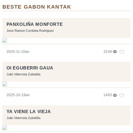
BESTE GABON KANTAK
PANXOLIÑA MONFORTE
Jose Ramon Cordoba Rodriguez
2025-11-10an
1548
OI EGUBERRI GAUA
Julio Vidorreta Zubeldía
2025-10-19an
1483
YA VIENE LA VIEJA
Julio Vidorreta Zubeldía