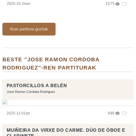
2025-10-24an
1575
Ikusi partitura guztiak
BESTE "JOSE RAMON CORDOBA
RODRIGUEZ"-REN PARTITURAK
PASTORCILLOS A BELÉN
Jose Ramon Cordoba Rodriguez
2025-11-01an
989
MUIÑEIRA DA VIRXE DO CARME. DÚO DE ÓBOE E
CLARINETE.