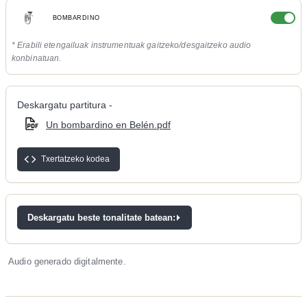
BOMBARDINO
* Erabili etengailuak instrumentuak gaitzeko/desgaitzeko audio
konbinatuan.
Deskargatu partitura -
Un bombardino en Belén.pdf
Txertatzeko kodea
Deskargatu beste tonalitate batean:
Audio generado digitalmente.