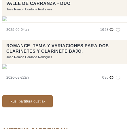
VALLE DE CARRANZA - DUO
Jose Ramon Cordoba Rodriguez
2025-09-04an
1628
ROMANCE. TEMA Y VARIACIONES PARA DOS
CLARINETES Y CLARINETE BAJO.
Jose Ramon Cordoba Rodriguez
2026-03-22an
636
Ikusi partitura guztiak