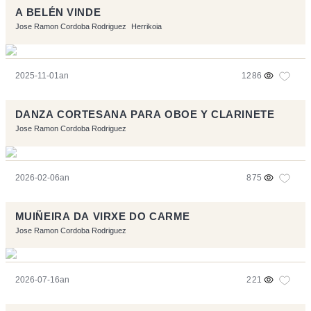
A BELÉN VINDE
Jose Ramon Cordoba Rodriguez
Herrikoia
2025-11-01an
1286
DANZA CORTESANA PARA OBOE Y CLARINETE
Jose Ramon Cordoba Rodriguez
2026-02-06an
875
MUIÑEIRA DA VIRXE DO CARME
Jose Ramon Cordoba Rodriguez
2026-07-16an
221