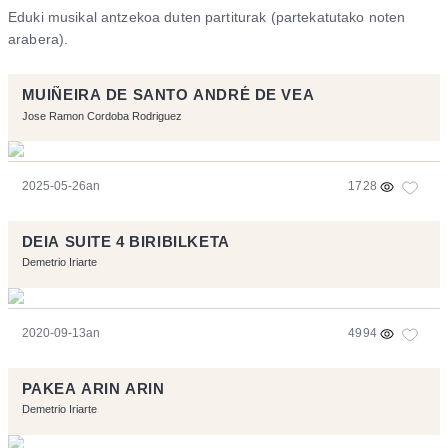
Eduki musikal antzekoa duten partiturak (partekatutako noten
arabera).
MUIÑEIRA DE SANTO ANDRÉ DE VEA
Jose Ramon Cordoba Rodriguez
2025-05-26an
1728
DEIA SUITE 4 BIRIBILKETA
Demetrio Iriarte
2020-09-13an
4994
PAKEA ARIN ARIN
Demetrio Iriarte