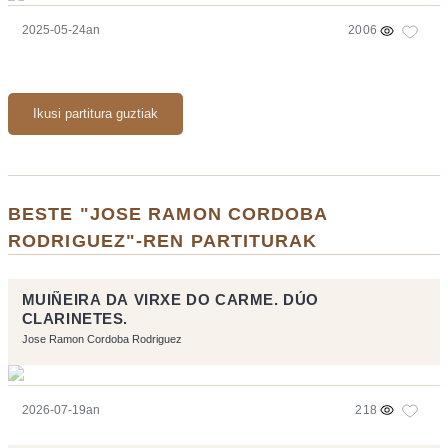
2025-05-24an
2006
Ikusi partitura guztiak
BESTE "JOSE RAMON CORDOBA
RODRIGUEZ"-REN PARTITURAK
MUIÑEIRA DA VIRXE DO CARME. DÚO
CLARINETES.
Jose Ramon Cordoba Rodriguez
2026-07-19an
218