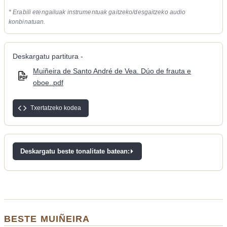
* Erabili etengailuak instrumentuak gaitzeko/desgaitzeko audio
konbinatuan.
Deskargatu partitura -
Muiñeira de Santo André de Vea. Dúo de frauta e
oboe..pdf
Txertatzeko kodea
Deskargatu beste tonalitate batean:
BESTE MUIÑEIRA