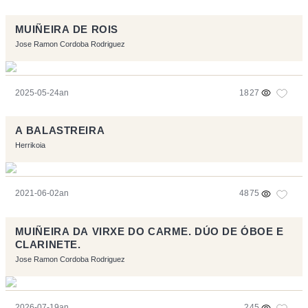
MUIÑEIRA DE ROIS
Jose Ramon Cordoba Rodriguez
2025-05-24an
1827
A BALASTREIRA
Herrikoia
2021-06-02an
4875
MUIÑEIRA DA VIRXE DO CARME. DÚO DE ÓBOE E
CLARINETE.
Jose Ramon Cordoba Rodriguez
2026-07-19an
245