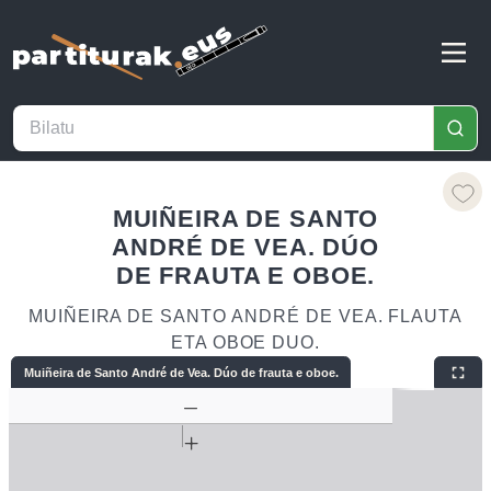
MUIÑEIRA DE SANTO
ANDRÉ DE VEA. DÚO
DE FRAUTA E OBOE.
MUIÑEIRA DE SANTO ANDRÉ DE VEA. FLAUTA
ETA OBOE DUO.
Muiñeira de Santo André de Vea. Dúo de frauta e oboe.