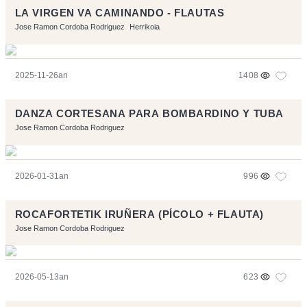
LA VIRGEN VA CAMINANDO - FLAUTAS
Jose Ramon Cordoba Rodriguez
Herrikoia
2025-11-26an
1408
DANZA CORTESANA PARA BOMBARDINO Y TUBA
Jose Ramon Cordoba Rodriguez
2026-01-31an
996
ROCAFORTETIK IRUÑERA (PÍCOLO + FLAUTA)
Jose Ramon Cordoba Rodriguez
2026-05-13an
623