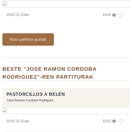
2025-11-24an
1044
Ikusi partitura guztiak
BESTE "JOSE RAMON CORDOBA
RODRIGUEZ"-REN PARTITURAK
PASTORCILLOS A BELÉN
Jose Ramon Cordoba Rodriguez
2025-11-01an
1002