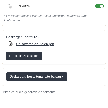
SAXOFON
* Erabili etengailuak instrumentuak gaitzeko/desgaitzeko audio
konbinatuan.
Deskargatu partitura -
Un saxofón en Belén.pdf
Txertatzeko kodea
Deskargatu beste tonalitate batean:
Pista de audio generada digitalmente.