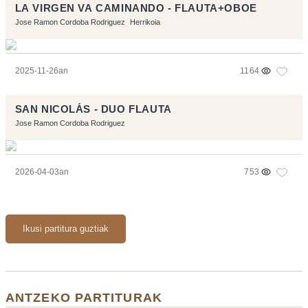
LA VIRGEN VA CAMINANDO - FLAUTA+OBOE
Jose Ramon Cordoba Rodriguez
Herrikoia
2025-11-26an
1164
SAN NICOLÁS - DUO FLAUTA
Jose Ramon Cordoba Rodriguez
2026-04-03an
753
Ikusi partitura guztiak
ANTZEKO PARTITURAK