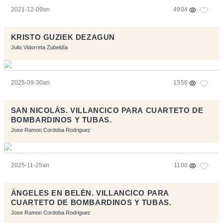
2021-12-09an
4904
KRISTO GUZIEK DEZAGUN
Julio Vidorreta Zubeldía
2025-09-30an
1356
SAN NICOLÁS. VILLANCICO PARA CUARTETO DE
BOMBARDINOS Y TUBAS.
Jose Ramon Cordoba Rodriguez
2025-11-25an
1100
ÁNGELES EN BELÉN. VILLANCICO PARA
CUARTETO DE BOMBARDINOS Y TUBAS.
Jose Ramon Cordoba Rodriguez