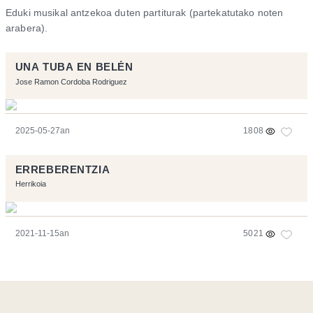
Eduki musikal antzekoa duten partiturak (partekatutako noten
arabera).
UNA TUBA EN BELÉN
Jose Ramon Cordoba Rodriguez
2025-05-27an
1808
ERREBERENTZIA
Herrikoia
2021-11-15an
5021