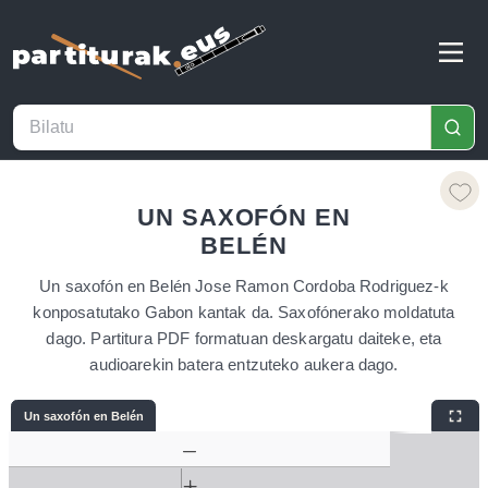
UN SAXOFÓN EN
BELÉN
Un saxofón en Belén Jose Ramon Cordoba Rodriguez-k
konposatutako Gabon kantak da. Saxofónerako moldatuta
dago. Partitura PDF formatuan deskargatu daiteke, eta
audioarekin batera entzuteko aukera dago.
Un saxofón en Belén