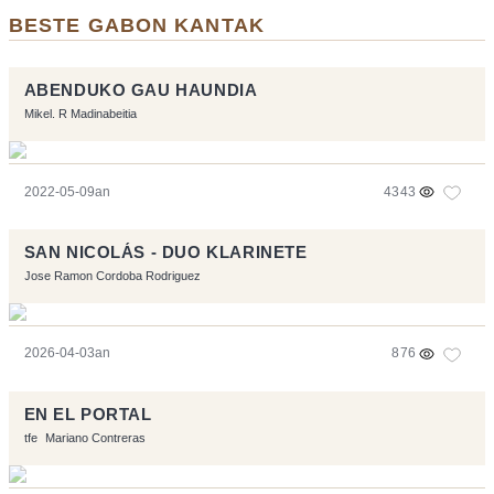
BESTE GABON KANTAK
ABENDUKO GAU HAUNDIA
Mikel. R Madinabeitia
2022-05-09an
4343
SAN NICOLÁS - DUO KLARINETE
Jose Ramon Cordoba Rodriguez
2026-04-03an
876
EN EL PORTAL
tfe
Mariano Contreras