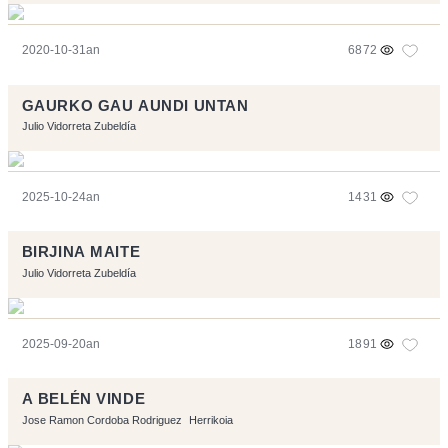
2020-10-31an
6872
GAURKO GAU AUNDI UNTAN
Julio Vidorreta Zubeldía
2025-10-24an
1431
BIRJINA MAITE
Julio Vidorreta Zubeldía
2025-09-20an
1891
A BELÉN VINDE
Jose Ramon Cordoba Rodriguez
Herrikoia