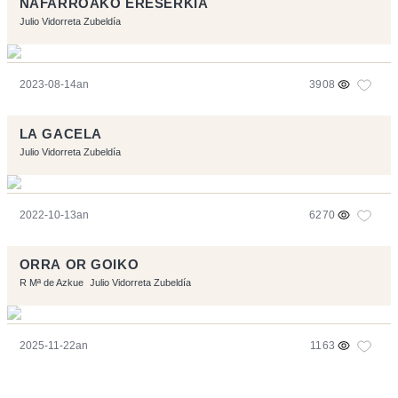
NAFARROAKO ERESERKIA
Julio Vidorreta Zubeldía
2023-08-14an
3908
LA GACELA
Julio Vidorreta Zubeldía
2022-10-13an
6270
ORRA OR GOIKO
R Mª de Azkue
Julio Vidorreta Zubeldía
2025-11-22an
1163