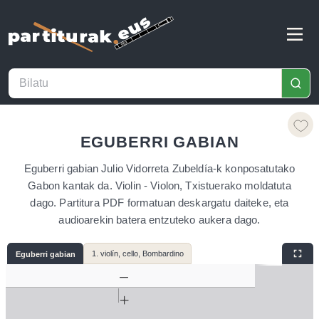
EGUBERRI GABIAN
Eguberri gabian Julio Vidorreta Zubeldía-k konposatutako
Gabon kantak da. Violin - Violon, Txistuerako moldatuta
dago. Partitura PDF formatuan deskargatu daiteke, eta
audioarekin batera entzuteko aukera dago.
1. violín, cello, Bombardino
Eguberri gabian