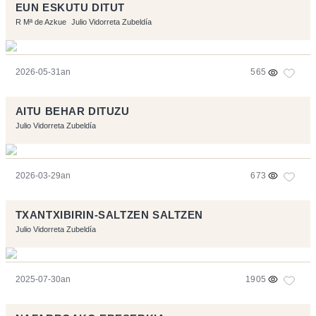
EUN ESKUTU DITUT
R Mª de Azkue
Julio Vidorreta Zubeldía
2026-05-31an
565
AITU BEHAR DITUZU
Julio Vidorreta Zubeldía
2026-03-29an
673
TXANTXIBIRIN-SALTZEN SALTZEN
Julio Vidorreta Zubeldía
2025-07-30an
1905