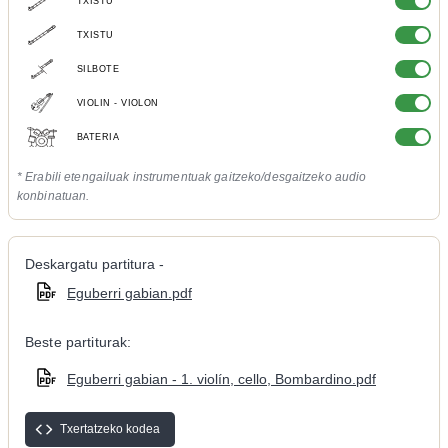
TXISTU
TXISTU
SILBOTE
VIOLIN - VIOLON
BATERIA
* Erabili etengailuak instrumentuak gaitzeko/desgaitzeko audio
konbinatuan.
Deskargatu partitura -
Eguberri gabian.pdf
Beste partiturak:
Eguberri gabian - 1. violín, cello, Bombardino.pdf
Txertatzeko kodea