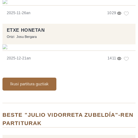
2025-11-26an
1029
ETXE HONETAN
Ortzi
Josu Bergara
2025-12-21an
1411
Ikusi partitura guztiak
BESTE "JULIO VIDORRETA ZUBELDÍA"-REN
PARTITURAK