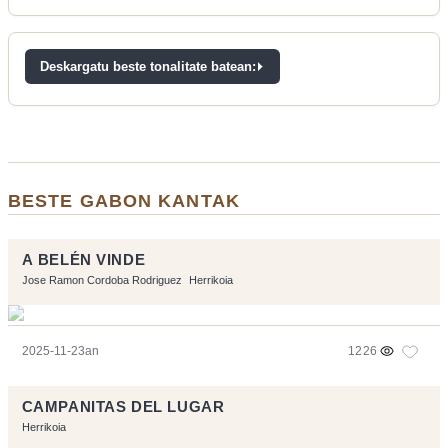
Deskargatu beste tonalitate batean:
BESTE GABON KANTAK
A BELÉN VINDE
Jose Ramon Cordoba Rodriguez
Herrikoia
2025-11-23an
1226
CAMPANITAS DEL LUGAR
Herrikoia