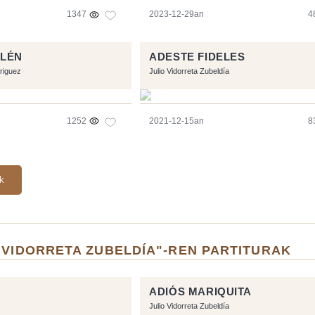
1347
2023-12-29an
4
ELÉN
ADESTE FIDELES
riguez
Julio Vidorreta Zubeldía
1252
2021-12-15an
8
ak
 VIDORRETA ZUBELDÍA"-REN PARTITURAK
ADIÓS MARIQUITA
Julio Vidorreta Zubeldía