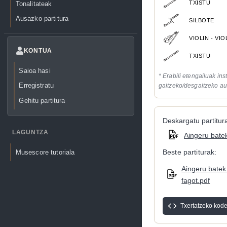
TXISTU
Tonalitateak
Ausazko partitura
SILBOTE
VIOLIN - VI
KONTUA
TXISTU
Saioa hasi
* Erabili etengailuak in
Erregistratu
gaitzeko/desgaitzeko au
Gehitu partitura
Deskargatu partitura
LAGUNTZA
Aingeru batek
Beste partiturak:
Musescore tutoriala
Aingeru batek d
fagot.pdf
Txertatzeko kod