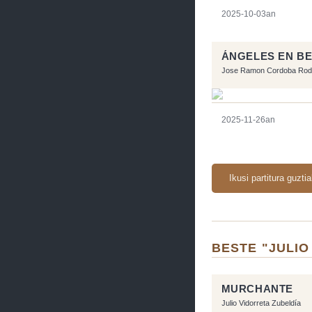
2025-10-03an
ÁNGELES EN B
Jose Ramon Cordoba Rod
2025-11-26an
Ikusi partitura guzti
BESTE "JULIO
MURCHANTE
Julio Vidorreta Zubeldía