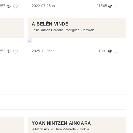
857
2022-07-25an
11505
A BELÉN VINDE
Jose Ramon Cordoba Rodriguez
Herrikoia
352
2025-11-26an
1031
YOAN NINTZEN AINOARA
R Mª de Azkue
Julio Vidorreta Zubeldía