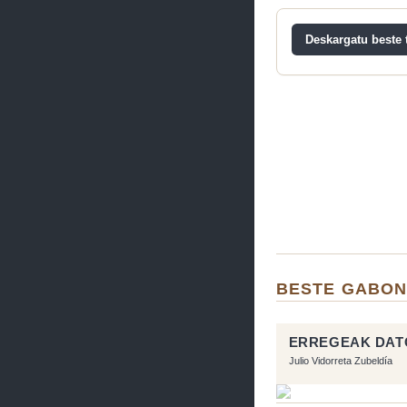
Deskargatu beste t
BESTE GABON
ERREGEAK DAT
Julio Vidorreta Zubeldía