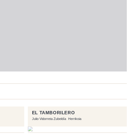
EL TAMBORILERO
Julio Vidorreta Zubeldía
Herrikoia