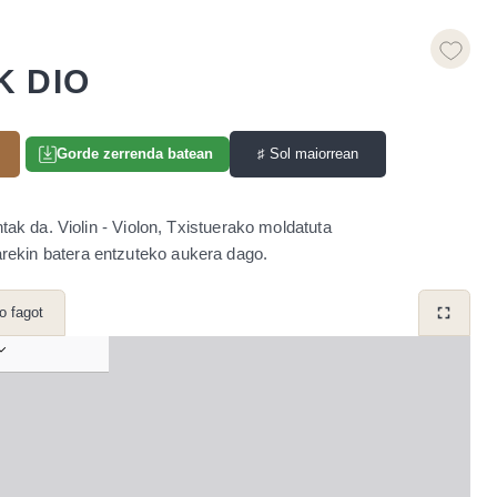
K DIO
♯
Sol maiorrean
Gorde zerrenda batean
ak da. Violin - Violon, Txistuerako moldatuta
arekin batera entzuteko aukera dago.
lo fagot