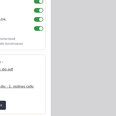
OLON
strumentuak
dio konbinatuan.
 -
 dio.pdf
io - 1. violines cello
ea