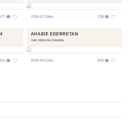
577
2026-07-19an
258
N
AHAIDE EDERRETAN
Julio Vidorreta Zubeldía
351
2026-04-22an
665