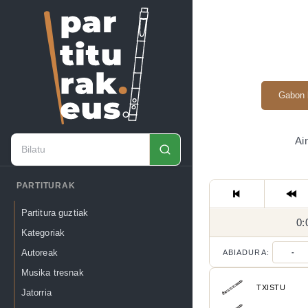
Gabon 
Ai
PARTITURAK
Partitura guztiak
0:
Kategoriak
Autoreak
ABIADURA:
-
Musika tresnak
TXISTU
Jatorria