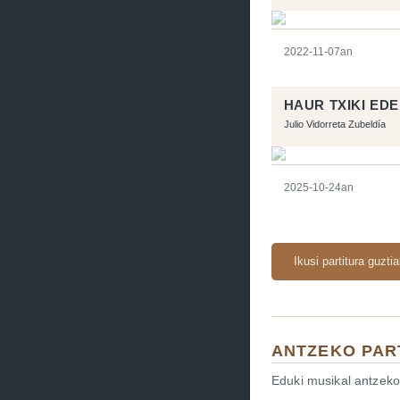
2022-11-07an
HAUR TXIKI EDE
Julio Vidorreta Zubeldía
2025-10-24an
Ikusi partitura guzti
ANTZEKO PAR
Eduki musikal antzeko