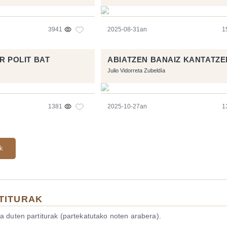
3941
2025-08-31an
1
R POLIT BAT
ABIATZEN BANAIZ KANTATZE
Julio Vidorreta Zubeldía
1381
2025-10-27an
1
ak
TITURAK
a duten partiturak (partekatutako noten arabera).