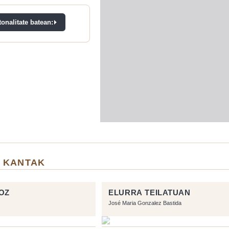
onalitate batean:
 KANTAK
OZ
ELURRA TEILATUAN
José Maria Gonzalez Bastida