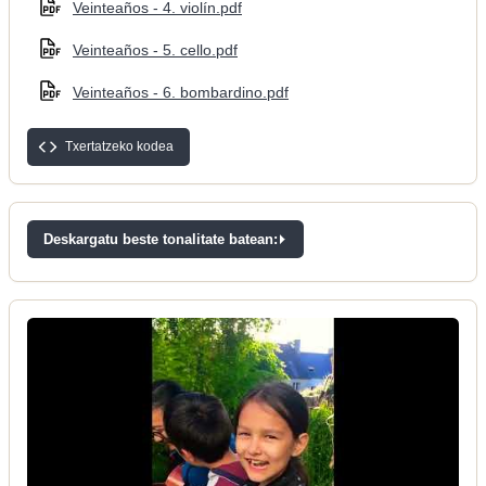
Veinteaños - 4. violín.pdf
Veinteaños - 5. cello.pdf
Veinteaños - 6. bombardino.pdf
Txertatzeko kodea
Deskargatu beste tonalitate batean: