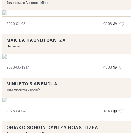
Jose Ignazio Ansorena Miner
2020-01-08an
6568
MAKILA HAUNDI DANTZA
Herrikoia
2023-06-19an
4308
MINUETO 5 ABENDUA
Julio Vidorreta Zubeldía
2025-04-04an
1843
ORIAKO SORGIN DANTZA BOASTITZEA