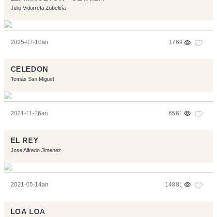
Julio Vidorreta Zubeldía
2025-07-10an
1769
CELEDON
Tomás San Miguel
2021-11-26an
6561
EL REY
Jose Alfredo Jimenez
2021-05-14an
14881
LOA LOA