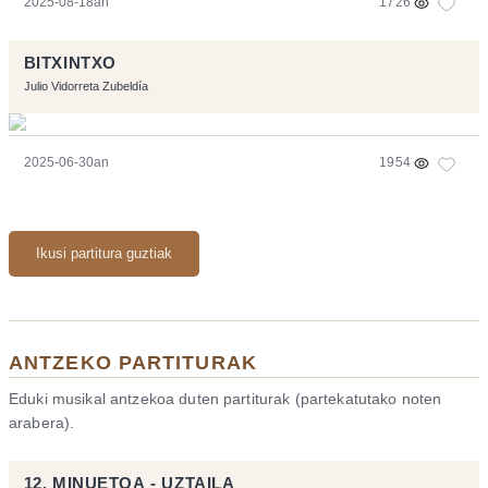
2025-08-18an
1726
BITXINTXO
Julio Vidorreta Zubeldía
2025-06-30an
1954
Ikusi partitura guztiak
ANTZEKO PARTITURAK
Eduki musikal antzekoa duten partiturak (partekatutako noten
arabera).
12. MINUETOA - UZTAILA