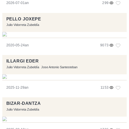
2026-07-01an
299
PELLO JOXEPE
Julio Vidorreta Zubeldía
2020-05-24an
9073
ILLARGI EDER
Julio Vidorreta Zubeldía
Jose Antonio Santesteban
2025-11-29an
1153
BIZAR-DANTZA
Julio Vidorreta Zubeldía