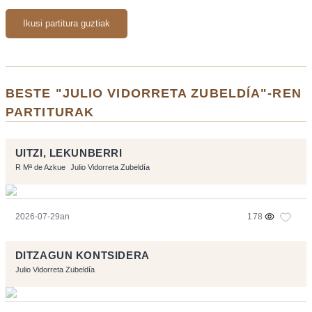
Ikusi partitura guztiak
BESTE "JULIO VIDORRETA ZUBELDÍA"-REN
PARTITURAK
UITZI, LEKUNBERRI
R Mª de Azkue
Julio Vidorreta Zubeldía
2026-07-29an
178
DITZAGUN KONTSIDERA
Julio Vidorreta Zubeldía