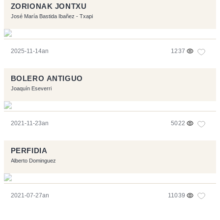
ZORIONAK JONTXU
José María Bastida Ibañez - Txapi
2025-11-14an
1237
BOLERO ANTIGUO
Joaquín Eseverri
2021-11-23an
5022
PERFIDIA
Alberto Dominguez
2021-07-27an
11039