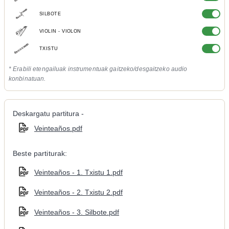
SILBOTE
VIOLIN - VIOLON
TXISTU
* Erabili etengailuak instrumentuak gaitzeko/desgaitzeko audio
konbinatuan.
Deskargatu partitura -
Veinteaños.pdf
Beste partiturak:
Veinteaños - 1. Txistu 1.pdf
Veinteaños - 2. Txistu 2.pdf
Veinteaños - 3. Silbote.pdf