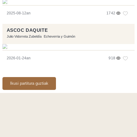
2025-08-12an
1742
ASCOC DAQUITE
Julio Vidorreta Zubeldía
Echeverria y Guimón
2026-01-24an
918
Ikusi partitura guztiak
Orriarekin egindakoa:
Symfony
,
Vim
,
Musescore
-
Kontaktua
Code by
Tfe
- Logo / Icons by
Brenthisdesign.com
- Jarrai nazazu
Mastodon
en
RSS
-
Podcast RSS