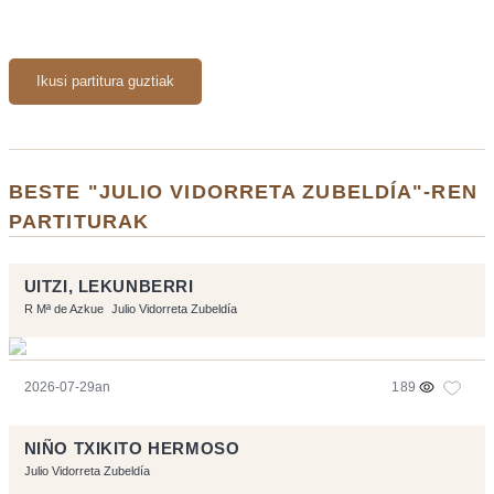
Ikusi partitura guztiak
BESTE "JULIO VIDORRETA ZUBELDÍA"-REN
PARTITURAK
UITZI, LEKUNBERRI
R Mª de Azkue
Julio Vidorreta Zubeldía
2026-07-29an
189
NIÑO TXIKITO HERMOSO
Julio Vidorreta Zubeldía