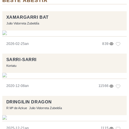
BESTE ABESTIA
XAMARGARRI BAT
Julio Vidorreta Zubeldía
2026-02-25an
839
SARRI-SARRI
Kortatu
2020-12-08an
11566
DRINGILIN DRAGON
R Mª de Azkue
Julio Vidorreta Zubeldía
2025-12-21an
1115