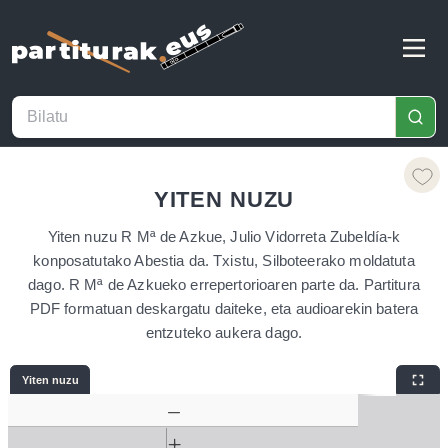
YITEN NUZU
Yiten nuzu R Mª de Azkue, Julio Vidorreta Zubeldía-k
konposatutako Abestia da. Txistu, Silboteerako moldatuta
dago. R Mª de Azkueko errepertorioaren parte da. Partitura
PDF formatuan deskargatu daiteke, eta audioarekin batera
entzuteko aukera dago.
Yiten nuzu