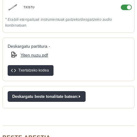
TXISTU
* Erabili etengailuak instrumentuak gaitzeko/desgaitzeko audio
konbinatuan.
Deskargatu partitura -
Yiten nuzu.pdf
Txertatzeko kodea
Deskargatu beste tonalitate batean: