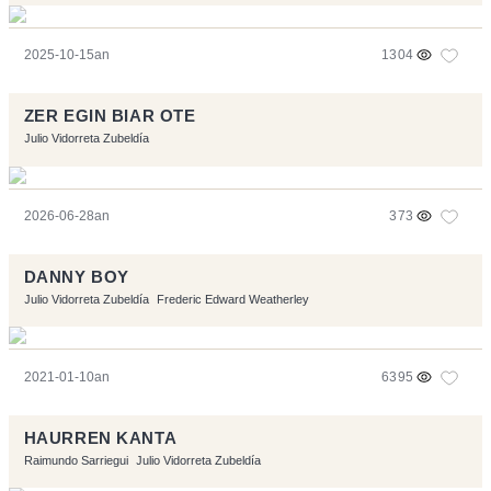
2025-10-15an
1304
ZER EGIN BIAR OTE
Julio Vidorreta Zubeldía
2026-06-28an
373
DANNY BOY
Julio Vidorreta Zubeldía
Frederic Edward Weatherley
2021-01-10an
6395
HAURREN KANTA
Raimundo Sarriegui
Julio Vidorreta Zubeldía