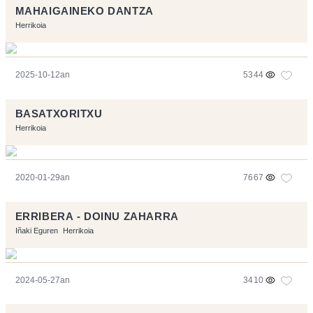
MAHAIGAINEKO DANTZA
Herrikoia
2025-10-12an
5344
BASATXORITXU
Herrikoia
2020-01-29an
7667
ERRIBERA - DOINU ZAHARRA
Iñaki Eguren
Herrikoia
2024-05-27an
3410