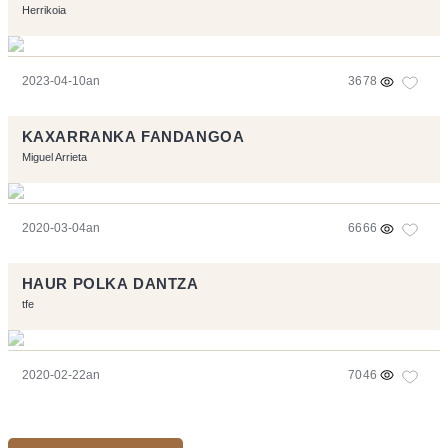
Herrikoia
2023-04-10an
3678
KAXARRANKA FANDANGOA
Miguel Arrieta
2020-03-04an
6666
HAUR POLKA DANTZA
tfe
2020-02-22an
7046