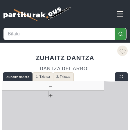
ZUHAITZ DANTZA
DANTZA DEL ARBOL
1. Txistua
2. Txistua
Zuhaitz dantza