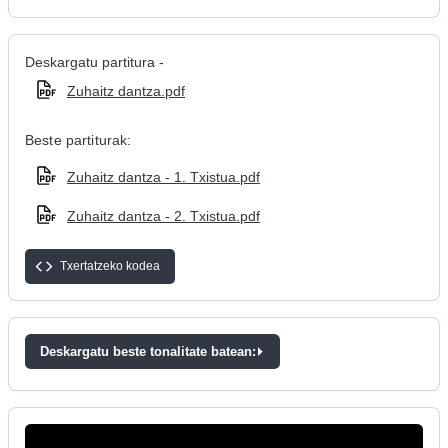
Deskargatu partitura -
Zuhaitz dantza.pdf
Beste partiturak:
Zuhaitz dantza - 1. Txistua.pdf
Zuhaitz dantza - 2. Txistua.pdf
Txertatzeko kodea
Deskargatu beste tonalitate batean: