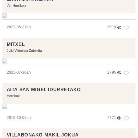
tfe
Herrikoia
2023-05-27an
3619
MITXEL
Julio Vidorreta Zubeldía
2025-07-30an
1795
AITA SAN MIGEL IDURRETAKO
Herrikoia
2019-10-06an
7771
VILLABONAKO MAKIL JOKUA