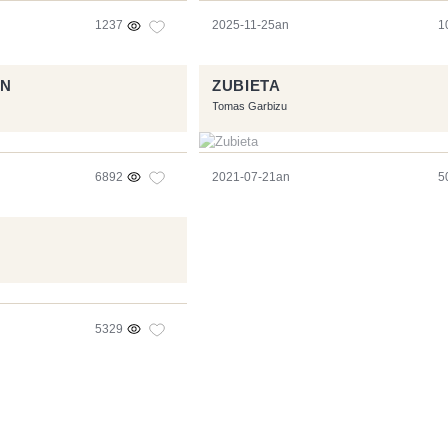
1237
2025-11-25an
1
EN
ZUBIETA
Tomas Garbizu
6892
2021-07-21an
5
5329