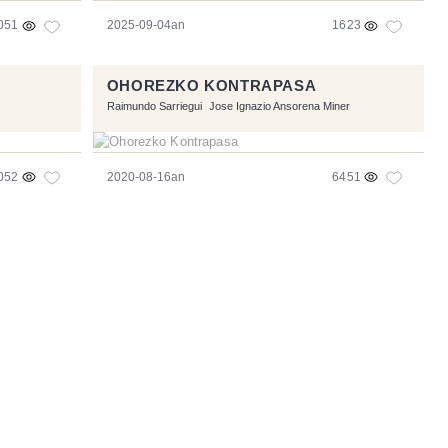
051
2025-09-04an
1623
OHOREZKO KONTRAPASA
Raimundo Sarriegui
Jose Ignazio Ansorena Miner
052
2020-08-16an
6451