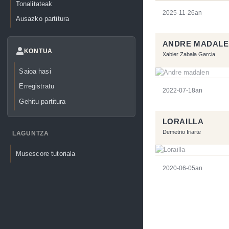
Tonalitateak
2025-11-26an
Ausazko partitura
ANDRE MADAL
KONTUA
Xabier Zabala Garcia
Saioa hasi
Erregistratu
2022-07-18an
Gehitu partitura
LORAILLA
Demetrio Iriarte
LAGUNTZA
Musescore tutoriala
2020-06-05an