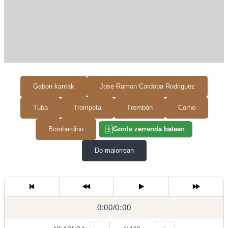
Gabon kantak
Jose Ramon Cordoba Rodriguez
Tuba
Trompeta
Trombón
Corno
Bombardino
Gorde zerrenda batean
Do maiorrean
0:00
0:00
/
0:00
/