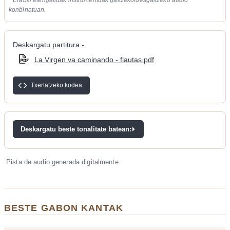
konbinatuan.
Deskargatu partitura -
La Virgen va caminando - flautas.pdf
Txertatzeko kodea
Deskargatu beste tonalitate batean:
Pista de audio generada digitalmente.
BESTE GABON KANTAK