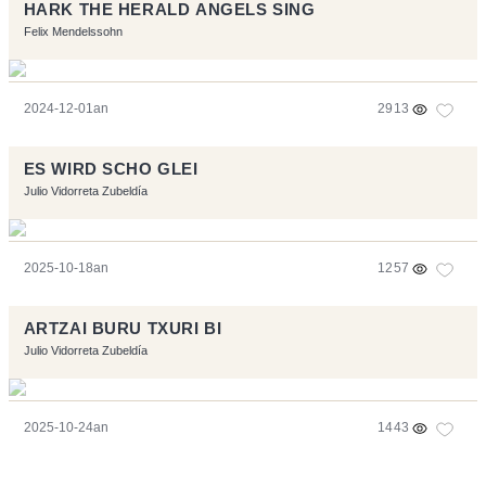
HARK THE HERALD ANGELS SING
Felix Mendelssohn
2024-12-01an
2913
ES WIRD SCHO GLEI
Julio Vidorreta Zubeldía
2025-10-18an
1257
ARTZAI BURU TXURI BI
Julio Vidorreta Zubeldía
2025-10-24an
1443