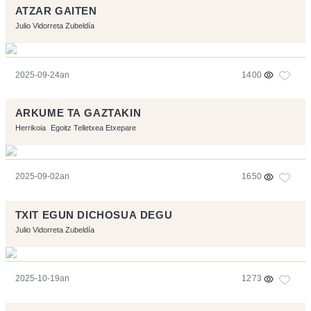
ATZAR GAITEN
Julio Vidorreta Zubeldía
2025-09-24an
1400
ARKUME TA GAZTAKIN
Herrikoia
Egoitz Telletxea Etxepare
2025-09-02an
1650
TXIT EGUN DICHOSUA DEGU
Julio Vidorreta Zubeldía
2025-10-19an
1273