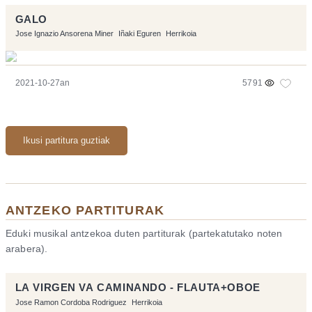
GALO
Jose Ignazio Ansorena Miner
Iñaki Eguren
Herrikoia
2021-10-27an
5791
Ikusi partitura guztiak
ANTZEKO PARTITURAK
Eduki musikal antzekoa duten partiturak (partekatutako noten
arabera).
LA VIRGEN VA CAMINANDO - FLAUTA+OBOE
Jose Ramon Cordoba Rodriguez
Herrikoia