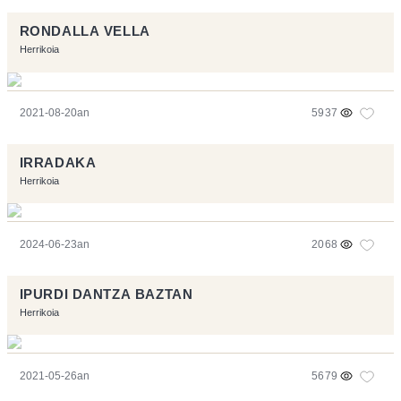
RONDALLA VELLA
Herrikoia
2021-08-20an
5937
IRRADAKA
Herrikoia
2024-06-23an
2068
IPURDI DANTZA BAZTAN
Herrikoia
2021-05-26an
5679