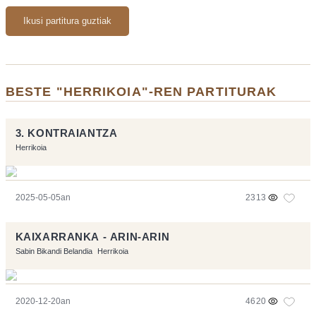
Ikusi partitura guztiak
BESTE "HERRIKOIA"-REN PARTITURAK
3. KONTRAIANTZA
Herrikoia
2025-05-05an
2313
KAIXARRANKA - ARIN-ARIN
Sabin Bikandi Belandia
Herrikoia
2020-12-20an
4620