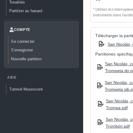
Tonalités
* Utilisez les interrupteu
Partition au hasard
instruments dans l'audi
COMPTE
Télécharger la partit
Se connecter
San Nicolás, 
S'enregistrer
Partitiones spécifi
Nouvelle partition
San Nicolás, c
Trompeta do.p
AIDE
San Nicolás, c
Trompeta sib.p
Tutoriel Musescore
San Nicolás, c
Trompa.pdf
San Nicolás, c
Trombón.pdf