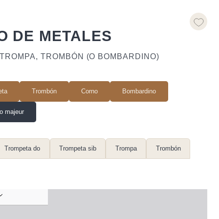
O DE METALES
 TROMPA, TROMBÓN (O BOMBARDINO)
eta
Trombón
Corno
Bombardino
o majeur
Trompeta do
Trompeta sib
Trompa
Trombón