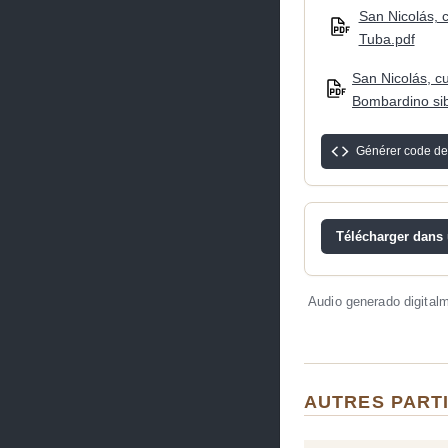
San Nicolás, 
Tuba.pdf
San Nicolás, c
Bombardino sib
Générer code de
Télécharger dans u
Audio generado digital
AUTRES PART