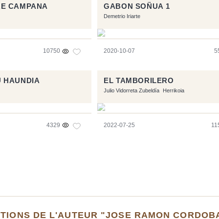
RE CAMPANA
GABON SOÑUA 1
Demetrio Iriarte
10750
2020-10-07
5
 HAUNDIA
EL TAMBORILERO
Julio Vidorreta Zubeldía
Herrikoia
4329
2022-07-25
11
ITIONS DE L'AUTEUR "JOSE RAMON CORDOB