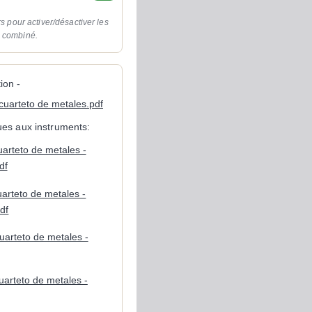
rs pour activer/désactiver les
o combiné.
ion -
cuarteto de metales.pdf
ques aux instruments:
uarteto de metales -
df
uarteto de metales -
df
uarteto de metales -
uarteto de metales -