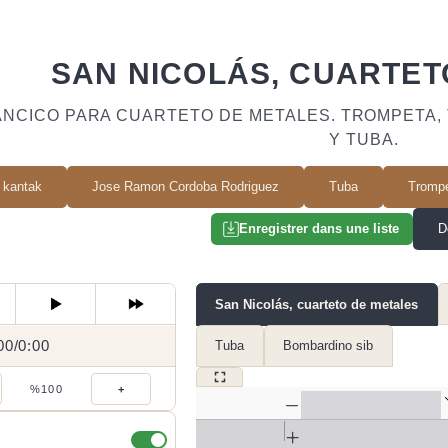
SAN NICOLÁS, CUARTET
ANCICO PARA CUARTETO DE METALES. TROMPETA,
Y TUBA.
 kantak
Jose Ramon Cordoba Rodriguez
Tuba
Tromp
D
Enregistrer dans une liste
San Nicolás, cuarteto de metales
00
0:00
/
0:00
/
Tuba
Bombardino sib
%100
+