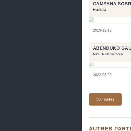
CAMPANA SOB
Herrikoia
2019-12-12
ABENDUKO GAU
Mikel. R Madinabeitia
2022-05-09
Voir toutes
AUTRES PART