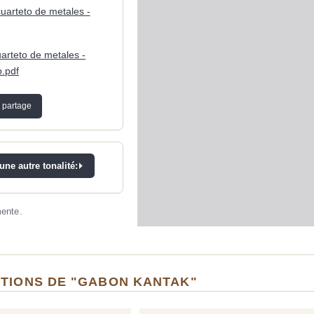
cuarteto de metales -
uarteto de metales -
.pdf
 partage
ne autre tonalité:
mente.
ITIONS DE "GABON KANTAK"