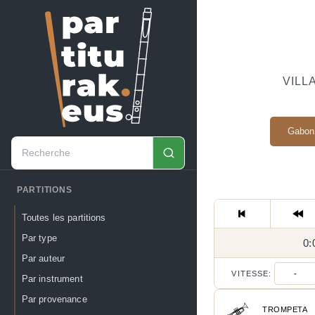
VILL
Gabon
PARTITIONS
Toutes les partitions
Par type
0:
Par auteur
VITESSE:
-
Par instrument
Par provenance
TROMPETA