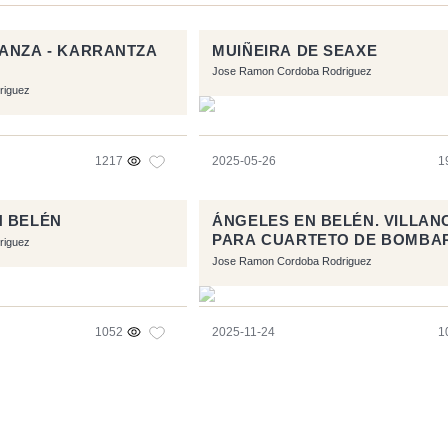
ANZA - KARRANTZA
MUIÑEIRA DE SEAXE
Jose Ramon Cordoba Rodriguez
riguez
1217
2025-05-26
1
N BELÉN
ÁNGELES EN BELÉN. VILLAN
PARA CUARTETO DE BOMBA
riguez
Y TUBAS.
Jose Ramon Cordoba Rodriguez
1052
2025-11-24
1