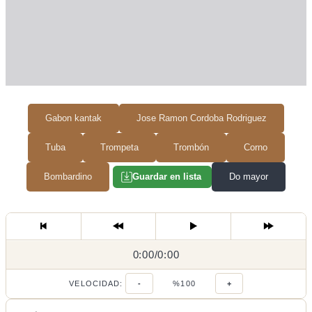
Gabon kantak
Jose Ramon Cordoba Rodriguez
Tuba
Trompeta
Trombón
Corno
Bombardino
Do mayor
Guardar en lista
0:00
0:00
/
0:00
/
VELOCIDAD:
-
%100
+