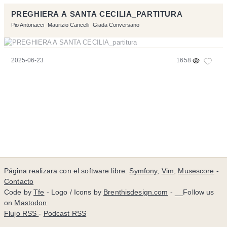
PREGHIERA A SANTA CECILIA_PARTITURA
Pio Antonacci
Maurizio Cancelli
Giada Conversano
2025-06-23
1658
Página realizara con el software libre:
Symfony
,
Vim
,
Musescore
-
Contacto
Code by
Tfe
- Logo / Icons by
Brenthisdesign.com
- __Follow us
on
Mastodon
Flujo RSS
-
Podcast RSS