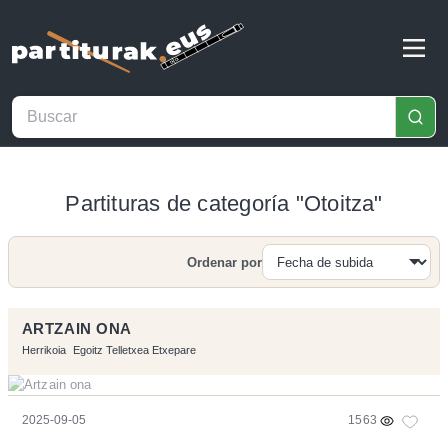
Partituras de categoría "Otoitza"
Ordenar por
Buscar
ARTZAIN ONA
Herrikoia
Egoitz Telletxea Etxepare
2025-09-05
1563