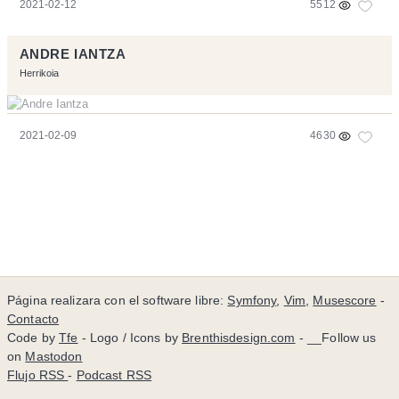
2021-02-12
5512
ANDRE IANTZA
Herrikoia
2021-02-09
4630
Página realizara con el software libre:
Symfony
,
Vim
,
Musescore
-
Contacto
Code by
Tfe
- Logo / Icons by
Brenthisdesign.com
- __Follow us
on
Mastodon
Flujo RSS
-
Podcast RSS