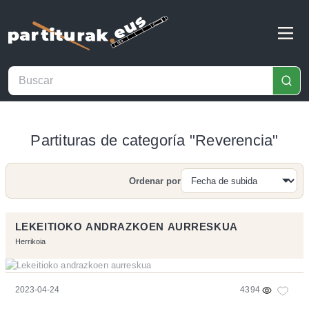
Partituras de categoría "Reverencia"
Ordenar por
Buscar
LEKEITIOKO ANDRAZKOEN AURRESKUA
Herrikoia
2023-04-24
4394