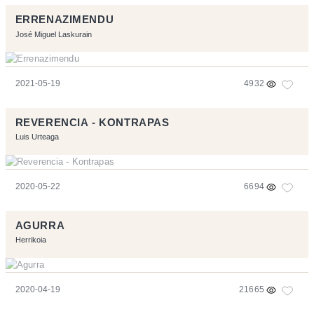
ERRENAZIMENDU
José Miguel Laskurain
2021-05-19
4932
REVERENCIA - KONTRAPAS
Luis Urteaga
2020-05-22
6694
AGURRA
Herrikoia
2020-04-19
21665