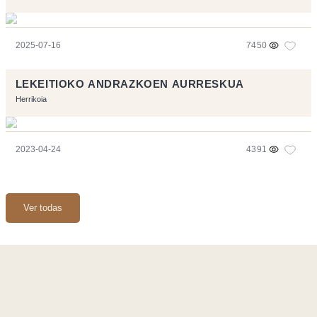
2025-07-16
7450
LEKEITIOKO ANDRAZKOEN AURRESKUA
Herrikoia
2023-04-24
4391
Ver todas
Página realizara con el software libre:
Symfony
,
Vim
,
Musescore
-
Contacto
Code by
Tfe
- Logo / Icons by
Brenthisdesign.com
- __Follow us
on
Mastodon