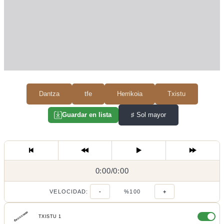
Dantza
tfe
Herrikoia
Txistu
♯
Sol mayor
Guardar en lista
0:00
0:00
/
0:00
/
VELOCIDAD:
-
%100
+
TXISTU 1