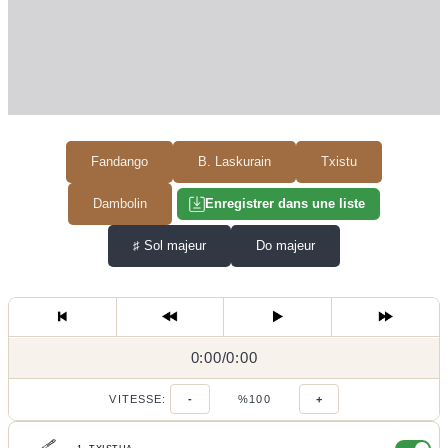
Fandango
B. Laskurain
Txistu
Dambolin
Enregistrer dans une liste
♯
Sol majeur
Do majeur
0:00
0:00
/
0:00
/
VITESSE:
-
%100
+