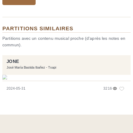
PARTITIONS SIMILAIRES
Partitions avec un contenu musical proche (d'après les notes en
commun).
JONE
José María Bastida Ibañez - Txapi
2024-05-31
3216
Ce site a été réalisé avec les logiciels libres :
Symfony
,
Vim
,
Musescore
-
Contact