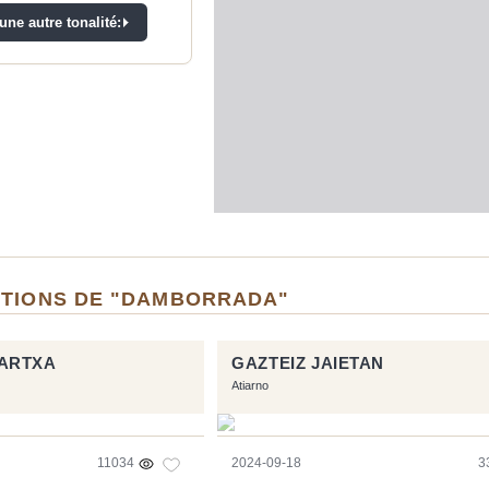
ne autre tonalité:
ITIONS DE "DAMBORRADA"
ARTXA
GAZTEIZ JAIETAN
Atiarno
11034
2024-09-18
3