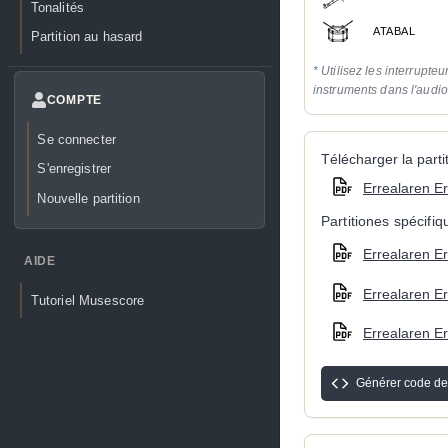
Tonalités
ATABAL
Partition au hasard
* Utilisez les interrupteu
instruments dans l'audi
COMPTE
Se connecter
Télécharger la partit
S'enregistrer
Errealaren Er
Nouvelle partition
Partitiones spécifi
Errealaren Er
AIDE
Errealaren Er
Tutoriel Musescore
Errealaren Er
Générer code de