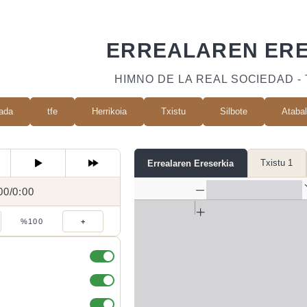
ERREALAREN ERE
HIMNO DE LA REAL SOCIEDAD -
ada
tfe
Herrikoia
Txistu
Silbote
Ataba
Txistu 1
Errealaren Ereserkia
00
0:00
/
0:00
/
%100
+