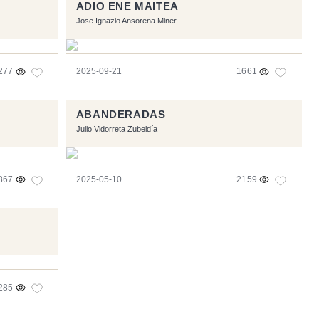
ADIO ENE MAITEA
Jose Ignazio Ansorena Miner
277
2025-09-21
1661
ABANDERADAS
Julio Vidorreta Zubeldía
867
2025-05-10
2159
285