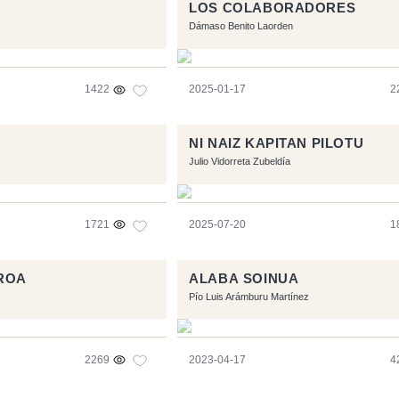
LOS COLABORADORES
Dámaso Benito Laorden
1422
2025-01-17
2
NI NAIZ KAPITAN PILOTU
Julio Vidorreta Zubeldía
1721
2025-07-20
1
ROA
ALABA SOINUA
Pío Luis Arámburu Martínez
2269
2023-04-17
4