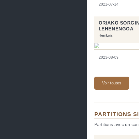
2021-07-14
ORIAKO SORGI
LEHENENGOA
Herrikoia
2023-08-09
Voir toutes
PARTITIONS S
Partitions avec un co