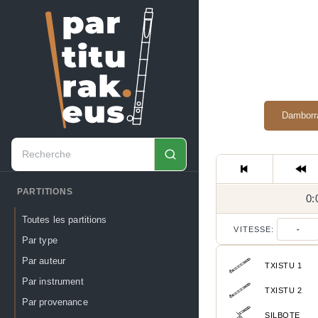
Damborr
PARTITIONS
0:
Toutes les partitions
VITESSE:
-
Par type
Par auteur
TXISTU 1
Par instrument
TXISTU 2
Par provenance
SILBOTE