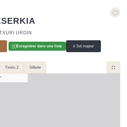
SERKIA
 TXURI URDIN
l
♯
Sol majeur
Enregistrer dans une liste
Txistu 2
Silbote