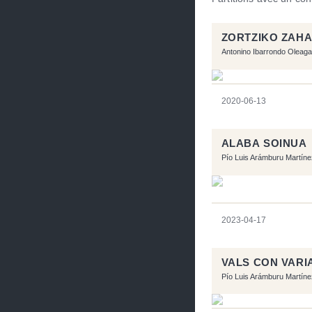
ZORTZIKO ZAH
Antonino Ibarrondo Oleaga
2020-06-13
ALABA SOINUA
Pío Luis Arámburu Martíne
2023-04-17
VALS CON VARI
Pío Luis Arámburu Martíne