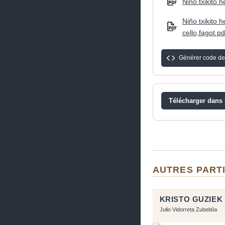
Niño txikito h
Niño txikito 
cello,fagot.pd
Générer code de
Télécharger dans u
AUTRES PART
KRISTO GUZIEK
Julio Vidorreta Zubeldía