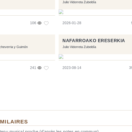
Julio Vidorreta Zubeldía
106
2026-01-28
NAFARROAKO ERESERKIA
cheverria y Guimón
Julio Vidorreta Zubeldía
241
2023-08-14
3
IMILAIRES
ntenu musical proche (d'après les notes en commun).