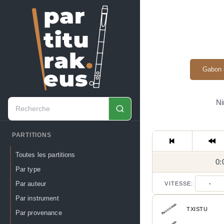
Gabon 
Ni
PARTITIONS
Toutes les partitions
0:
Par type
Par auteur
VITESSE:
-
Par instrument
TXISTU
Par provenance