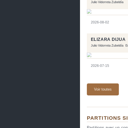
Julio Vidorreta Zubeldía
2026-08-02
ELIZARA DIJUA
Julio Vidorreta Zubeldía
E
2026-07-15
Voir toutes
PARTITIONS S
Partitions avec un co