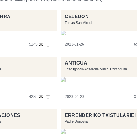
ARRA
CELEDON
Tomás San Miguel
5145
2021-11-26
6
ANTIGUA
z
Jose Ignazio Ansorena Miner
Ezezaguna
4285
2023-01-23
3
ACIONES
ERRENDERIKO TXISTULARIEI
z
Padre Donostia