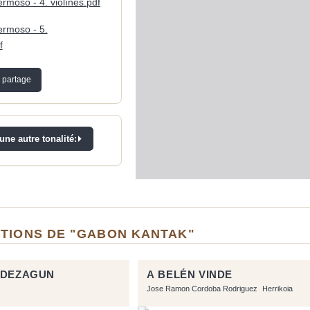
ermoso - 4. violínes.pdf
hermoso - 5.
f
 partage
ne autre tonalité:
ITIONS DE "GABON KANTAK"
 DEZAGUN
A BELÉN VINDE
Jose Ramon Cordoba Rodriguez
Herrikoia