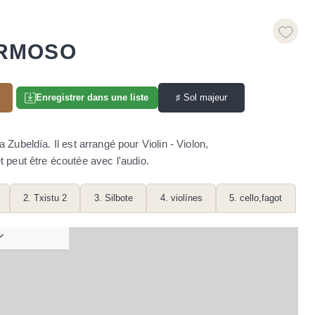
ERMOSO
♯
Sol majeur
Enregistrer dans une liste
ubeldía. Il est arrangé pour Violin - Violon,
t peut être écoutée avec l'audio.
2. Txistu 2
3. Silbote
4. violínes
5. cello,fagot