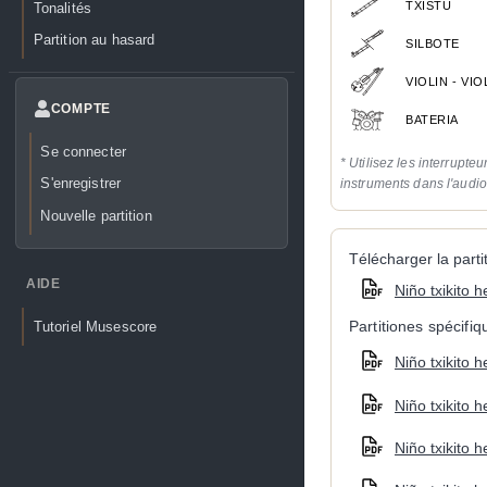
TXISTU
Tonalités
Partition au hasard
SILBOTE
VIOLIN - VI
COMPTE
BATERIA
Se connecter
* Utilisez les interrupteu
S'enregistrer
instruments dans l'audi
Nouvelle partition
Télécharger la partit
AIDE
Niño txikito 
Partitiones spécifi
Tutoriel Musescore
Niño txikito 
Niño txikito 
Niño txikito 