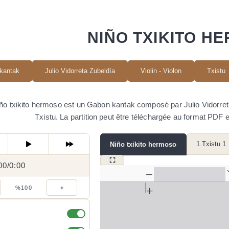
NIÑO TXIKITO H
kantak
Julio Vidorreta Zubeldía
Violin - Violon
Txistu
ño txikito hermoso est un Gabon kantak composé par Julio Vidorreta Z
Txistu. La partition peut être téléchargée au format PDF e
1.Txistu 1
Niño txikito hermoso
00
0:00
/
0:00
/
%100
+