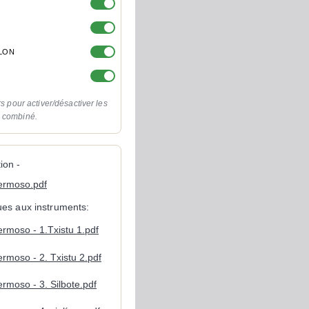
OLON
rs pour activer/désactiver les
o combiné.
ion -
hermoso.pdf
ques aux instruments:
hermoso - 1.Txistu 1.pdf
hermoso - 2. Txistu 2.pdf
hermoso - 3. Silbote.pdf