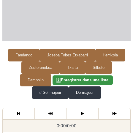
Fandango
Joseba Tobes Etxabarri
Herrikoia
Zesteronekua
Txistu
Silbote
Dambolin
Enregistrer dans une liste
♯
Sol majeur
Do majeur
0:00
0:00
/
0:00
/