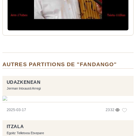
AUTRES PARTITIONS DE "FANDANGO"
UDAZKENEAN
Jerman Intxausti Arregi
2025-03-17
2332
ITZALA
Egoitz Telletxea Etxepare