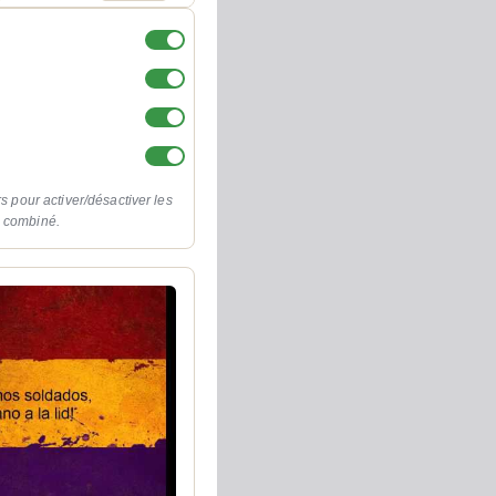
rs pour activer/désactiver les
o combiné.