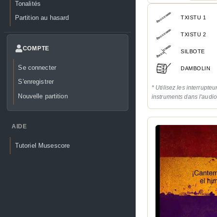
Tonalités
Partition au hasard
TXISTU 1
TXISTU 2
COMPTE
SILBOTE
Se connecter
DAMBOLIN
S'enregistrer
* Utilisez les interrupteu
Nouvelle partition
instruments dans l'audi
AIDE
Tutoriel Musescore