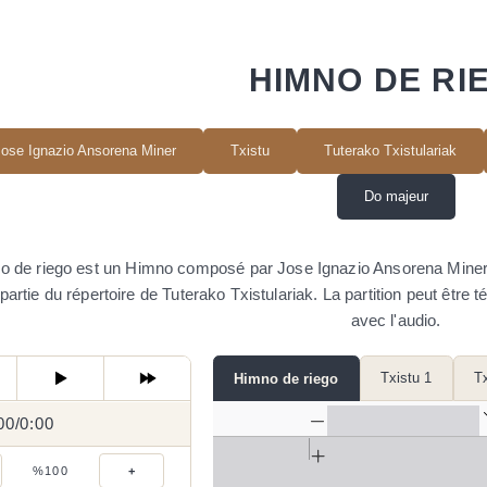
HIMNO DE RI
Jose Ignazio Ansorena Miner
Txistu
Tuterako Txistulariak
Do majeur
 de riego est un Himno composé par Jose Ignazio Ansorena Miner. Il
t partie du répertoire de Tuterako Txistulariak. La partition peut êtr
avec l'audio.
Txistu 1
Tx
Himno de riego
00
0:00
/
0:00
/
%100
+