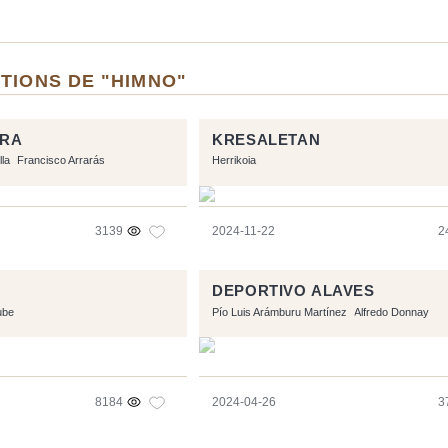
TIONS DE "HIMNO"
RRA
KRESALETAN
lla
Francisco Arrarás
Herrikoia
3139
2024-11-22
2
DEPORTIVO ALAVES
ube
Pío Luis Arámburu Martínez
Alfredo Donnay
8184
2024-04-26
3