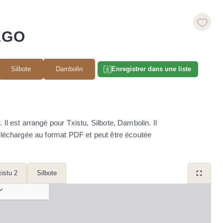
EGO
Silbote
Dambolin
Enregistrer dans une liste
 est arrangé pour Txistu, Silbote, Dambolin. Il
e téléchargée au format PDF et peut être écoutée
istu 2
Silbote