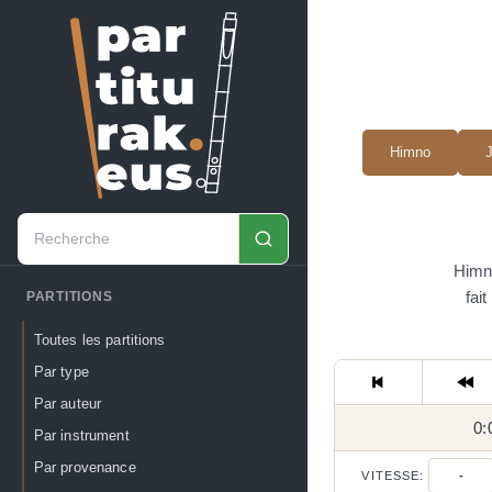
Himno
Himno
fai
PARTITIONS
Toutes les partitions
Par type
Par auteur
0:
Par instrument
Par provenance
VITESSE:
-