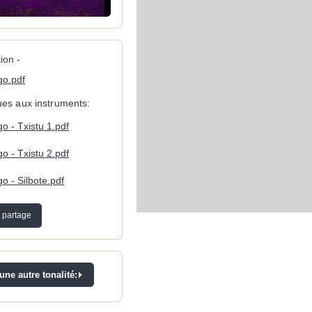
ion -
go.pdf
ques aux instruments:
o - Txistu 1.pdf
o - Txistu 2.pdf
o - Silbote.pdf
 partage
ne autre tonalité: