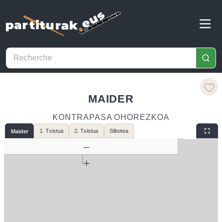
MAIDER
KONTRAPASA OHOREZKOA
1. Txistua
2. Txistua
Silbotea
Maider