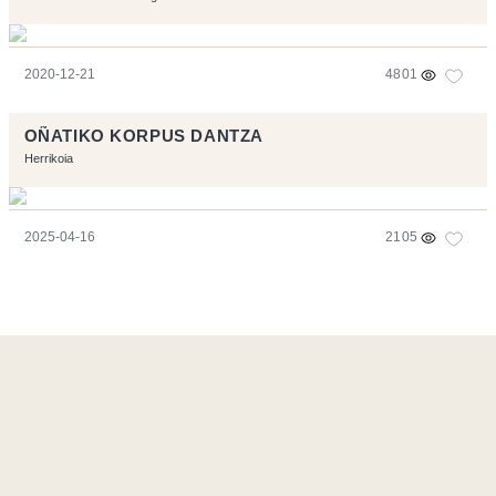
2020-12-21
4801
OÑATIKO KORPUS DANTZA
Herrikoia
2025-04-16
2105
Ce site a été réalisé avec les logiciels libres :
Symfony
,
Vim
,
Musescore
-
Contact
Code by
Tfe
- Logo / Icons by
Brenthisdesign.com
- __Follow us
on
Mastodon
Flux RSS
-
Podcast RSS