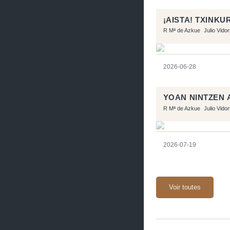
¡AISTA! TXINK
R Mª de Azkue
Julio Vido
2026-06-28
YOAN NINTZEN 
R Mª de Azkue
Julio Vido
2026-07-19
Voir toutes