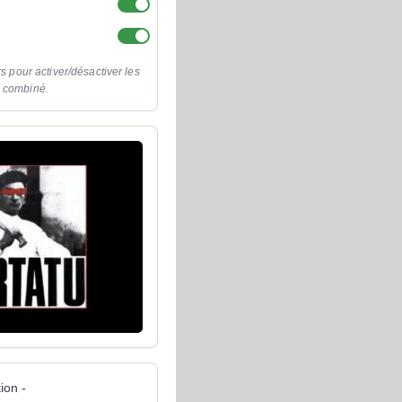
rs pour activer/désactiver les
o combiné.
ion -