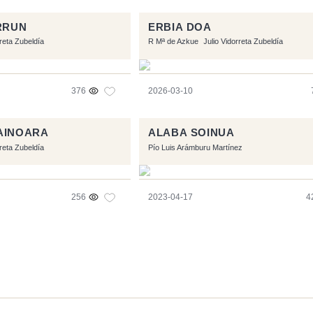
URRUN
ERBIA DOA
rreta Zubeldía
R Mª de Azkue
Julio Vidorreta Zubeldía
376
2026-03-10
AINOARA
ALABA SOINUA
rreta Zubeldía
Pío Luis Arámburu Martínez
256
2023-04-17
4