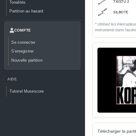
TXISTU 2
Tonalités
Partition au hasard
SILBOTE
* Utilisez les interrupteu
instruments dans l'audi
COMPTE
Se connecter
S'enregistrer
Nouvelle partition
AIDE
Tutoriel Musescore
Télécharger la partit