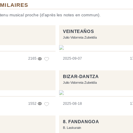
IMILAIRES
ntenu musical proche (d'après les notes en commun).
VEINTEAÑOS
Julio Vidorreta Zubeldía
2165
2025-09-07
1
BIZAR-DANTZA
Julio Vidorreta Zubeldía
1552
2025-08-18
1
8. FANDANGOA
B. Laskurain