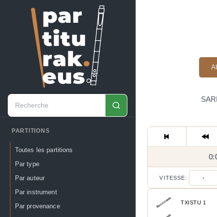
A
SARR
PARTITIONS
Toutes les partitions
0:
Par type
Par auteur
VITESSE:
-
Par instrument
TXISTU 1
Par provenance