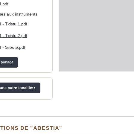
.pdf
ques aux instruments:
- Txistu 1.pdf
- Txistu 2.pdf
- Silbote.pdf
 partage
ne autre tonalité:
TIONS DE "ABESTIA"