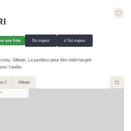
RI
Do majeur
♯
Sol majeur
ns une liste
tu, Silbote. La partition peut être téléchargée
vec l'audio.
tu 2
Silbote