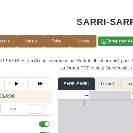
SARRI-SAR
bestia
Kortatu
Txistu
Silbote
Enregistrer da
I-SARRI est un Abestia composé par Kortatu. Il est arrangé pour Txis
au format PDF et peut être écoutée a
Txistu 1
Txis
SARRI-SARRI
00
0:00
/
0:00
/
%100
+