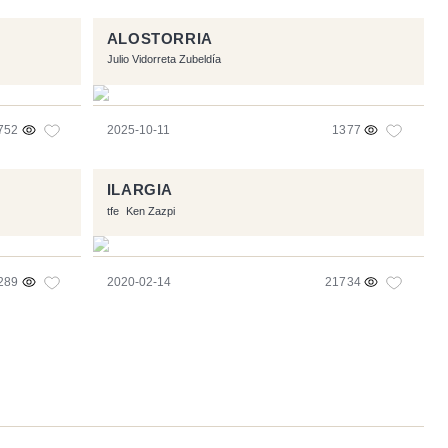
ALOSTORRIA
Julio Vidorreta Zubeldía
752
2025-10-11
1377
ILARGIA
tfe
Ken Zazpi
289
2020-02-14
21734