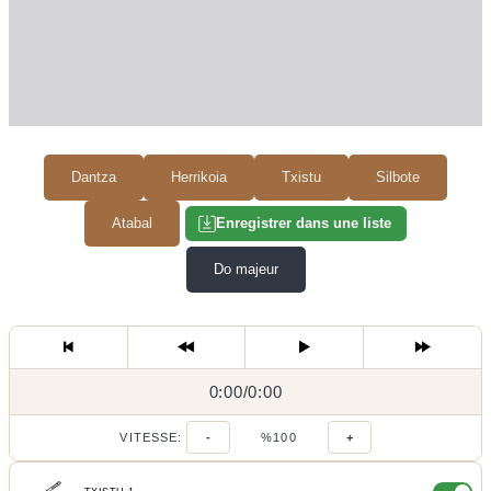
Dantza
Herrikoia
Txistu
Silbote
Atabal
Enregistrer dans une liste
Do majeur
0:00
0:00
/
0:00
/
VITESSE:
-
%100
+