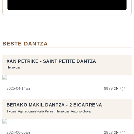
BESTE DANTZA
XAN PETRIKE - SAINT PETITE DANTZA
Herrikoia
2025-04-14an
8979
BERAKO MAKIL DANTZA - 2 BIGARRENA
Txomin Agirregomezkorta Pérez
Herrikoia
Antonio Goya
2024-06-05an
2863