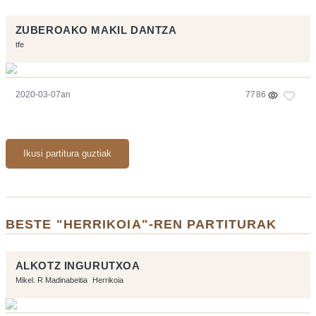
ZUBEROAKO MAKIL DANTZA
tfe
2020-03-07an
7786
Ikusi partitura guztiak
BESTE "HERRIKOIA"-REN PARTITURAK
ALKOTZ INGURUTXOA
Mikel. R Madinabeitia
Herrikoia