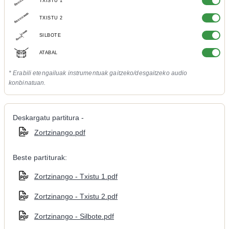
TXISTU 1
TXISTU 2
SILBOTE
ATABAL
* Erabili etengailuak instrumentuak gaitzeko/desgaitzeko audio
konbinatuan.
Deskargatu partitura -
Zortzinango.pdf
Beste partiturak:
Zortzinango - Txistu 1.pdf
Zortzinango - Txistu 2.pdf
Zortzinango - Silbote.pdf