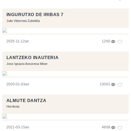
INGURUTXO DE IRIBAS 7
Julio Vidorreta Zubeldía
2025-11-12an
1260
LANTZEKO INAUTERIA
Jose Ignazio Ansorena Miner
2020-01-03an
13081
ALMUTE DANTZA
Herrikoia
2021-03-15an
4808