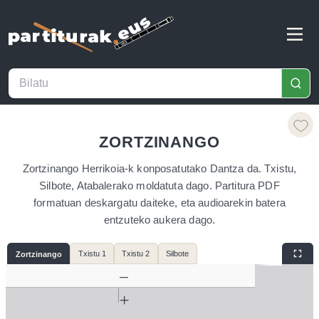
ZORTZINANGO
Zortzinango Herrikoia-k konposatutako Dantza da. Txistu,
Silbote, Atabalerako moldatuta dago. Partitura PDF
formatuan deskargatu daiteke, eta audioarekin batera
entzuteko aukera dago.
Txistu 1
Txistu 2
Silbote
Zortzinango