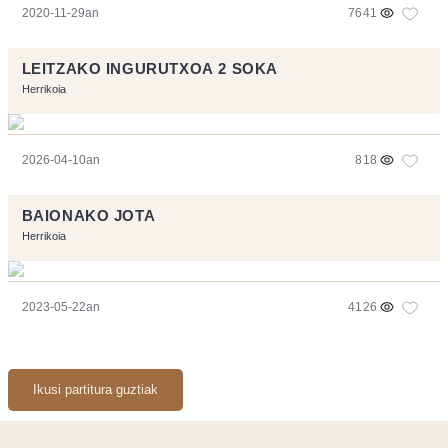
2020-11-29an
7641
LEITZAKO INGURUTXOA 2 SOKA
Herrikoia
2026-04-10an
818
BAIONAKO JOTA
Herrikoia
2023-05-22an
4126
Ikusi partitura guztiak