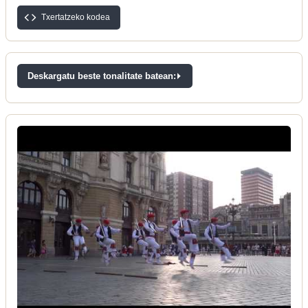
Txertatzeko kodea
Deskargatu beste tonalitate batean: