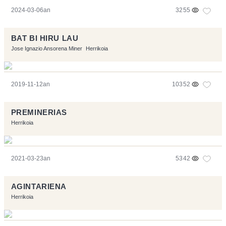
2024-03-06an
3255
BAT BI HIRU LAU
Jose Ignazio Ansorena Miner
Herrikoia
2019-11-12an
10352
PREMINERIAS
Herrikoia
2021-03-23an
5342
AGINTARIENA
Herrikoia