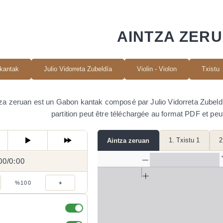
AINTZA ZER
kantak
Julio Vidorreta Zubeldía
Violin - Violon
Txistu
za zeruan est un Gabon kantak composé par Julio Vidorreta Zubeldía. 
partition peut être téléchargée au format PDF et peu
1. Txistu 1
2
Aintza zeruan
00
0:00
/
0:00
/
%100
+