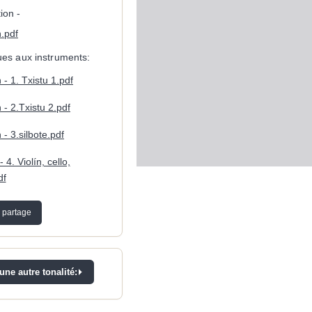
ion -
.pdf
ques aux instruments:
 - 1. Txistu 1.pdf
 - 2.Txistu 2.pdf
 - 3.silbote.pdf
 4. Violín, cello,
df
 partage
ne autre tonalité: