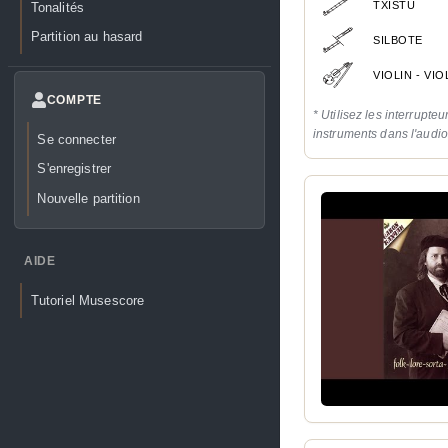
TXISTU
Tonalités
Partition au hasard
SILBOTE
VIOLIN - VI
COMPTE
* Utilisez les interrupteu
instruments dans l'audi
Se connecter
S'enregistrer
Nouvelle partition
AIDE
Tutoriel Musescore