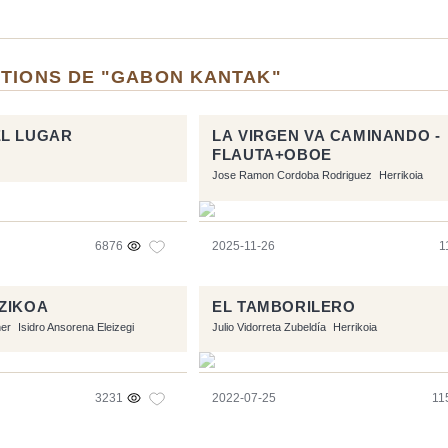
ITIONS DE "GABON KANTAK"
EL LUGAR
LA VIRGEN VA CAMINANDO -
FLAUTA+OBOE
Jose Ramon Cordoba Rodriguez
Herrikoia
6876
2025-11-26
1
ZIKOA
EL TAMBORILERO
ner
Isidro Ansorena Eleizegi
Julio Vidorreta Zubeldía
Herrikoia
3231
2022-07-25
11