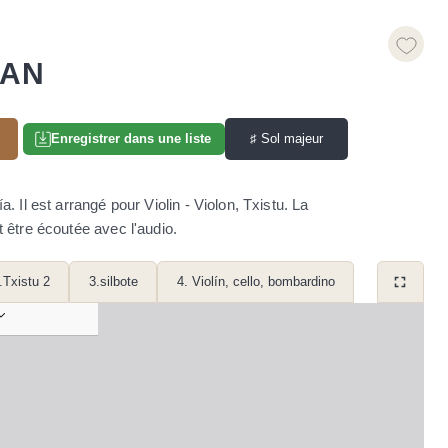
UAN
♯
Sol majeur
Enregistrer dans une liste
Il est arrangé pour Violin - Violon, Txistu. La
t être écoutée avec l'audio.
.Txistu 2
3.silbote
4. Violín, cello, bombardino