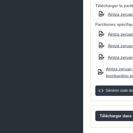
Télécharger la partit
Aintza zeruan
Partitiones spécifi
Aintza zeruan
Aintza zeruan
Aintza zeruan
Aintza zeruan -
bombardino.p
Générer code de
Télécharger dans u