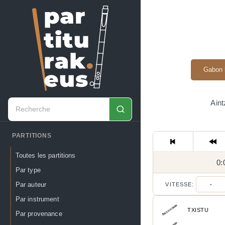
Gabon 
Aint
PARTITIONS
Toutes les partitions
0:
Par type
Par auteur
VITESSE:
-
Par instrument
TXISTU
Par provenance