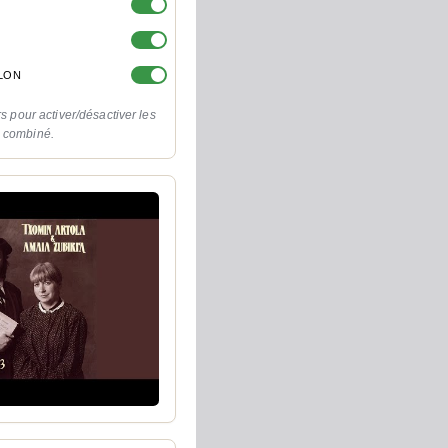
OLON
rs pour activer/désactiver les
o combiné.