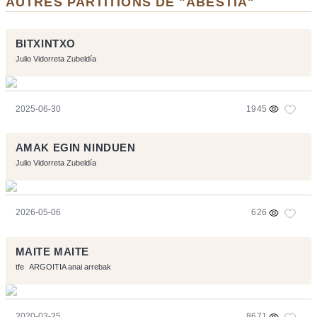
AUTRES PARTITIONS DE "ABESTIA"
BITXINTXO
Julio Vidorreta Zubeldía
2025-06-30
1945
AMAK EGIN NINDUEN
Julio Vidorreta Zubeldía
2026-05-06
626
MAITE MAITE
tfe
ARGOITIA anai arrebak
2020-03-25
8671