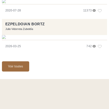
2020-07-28
11373
EZPELDOIAN BORTZ
Julio Vidorreta Zubeldía
2026-03-25
742
Voir toutes
Ce site a été réalisé avec les logiciels libres :
Symfony
,
Vim
,
Musescore
-
Contact
Code by
Tfe
- Logo / Icons by
Brenthisdesign.com
- __Follow us
on
Mastodon
Flux RSS
-
Podcast RSS