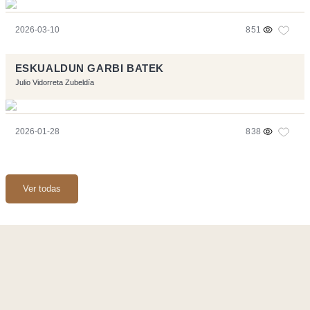
2026-03-10
851
ESKUALDUN GARBI BATEK
Julio Vidorreta Zubeldía
2026-01-28
838
Ver todas
Página realizara con el software libre:
Symfony
,
Vim
,
Musescore
-
Contacto
Code by
Tfe
- Logo / Icons by
Brenthisdesign.com
- __Follow us
on
Mastodon
Flujo RSS
-
Podcast RSS