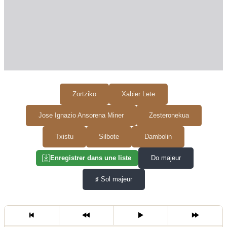
Zortziko
Xabier Lete
Jose Ignazio Ansorena Miner
Zesteronekua
Txistu
Silbote
Dambolin
Do majeur
Enregistrer dans une liste
♯
Sol majeur