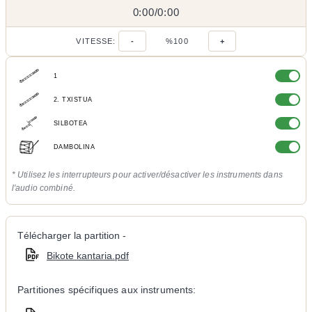
0:00
0:00
/
0:00
/
VITESSE:
-
%100
+
1
2. TXISTUA
SILBOTEA
DAMBOLINA
* Utilisez les interrupteurs pour activer/désactiver les instruments dans
l'audio combiné.
Télécharger la partition -
Bikote kantaria.pdf
Partitiones spécifiques aux instruments: