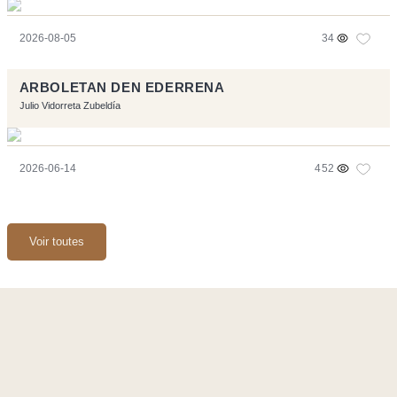
2026-08-05
34
ARBOLETAN DEN EDERRENA
Julio Vidorreta Zubeldía
2026-06-14
452
Voir toutes
Ce site a été réalisé avec les logiciels libres :
Symfony
,
Vim
,
Musescore
-
Contact
Code by
Tfe
- Logo / Icons by
Brenthisdesign.com
- __Follow us
on
Mastodon
Flux RSS
-
Podcast RSS