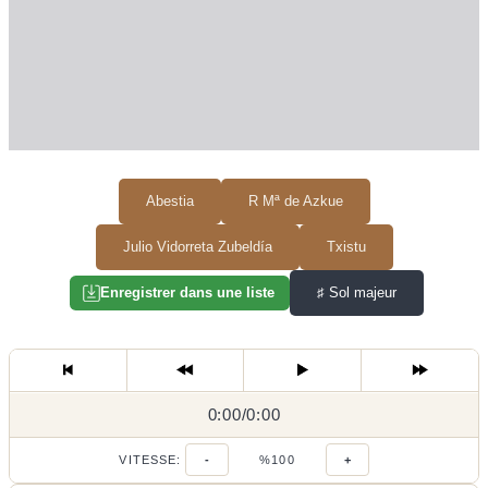
Abestia
R Mª de Azkue
Julio Vidorreta Zubeldía
Txistu
♯
Sol majeur
Enregistrer dans une liste
0:00
0:00
/
0:00
/
VITESSE:
-
%100
+