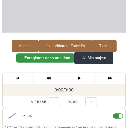
Abestia
Julio Vidorreta Zubeldía
Txistu
♭♭♭
Mib majeur
Enregistrer dans une liste
0:00
0:00
/
0:00
/
VITESSE:
-
%100
+
TXISTU
* Utilisez les interrupteurs pour activer/désactiver les instruments dans