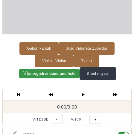
Gabon kantak
Julio Vidorreta Zubeldía
Violin - Violon
Txistu
♯
Sol majeur
Enregistrer dans une liste
0:00
0:00
/
0:00
/
VITESSE:
-
%100
+