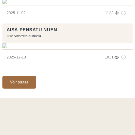
2025-11-02
1183
AISA PENSATU NUEN
Julio Vidorreta Zubeldía
2025-12-13
1031
Voir toutes
Ce site a été réalisé avec les logiciels libres :
Symfony
,
Vim
,
Musescore
-
Contact
Code by
Tfe
- Logo / Icons by
Brenthisdesign.com
- __Follow us
on
Mastodon
Flux RSS
-
Podcast RSS