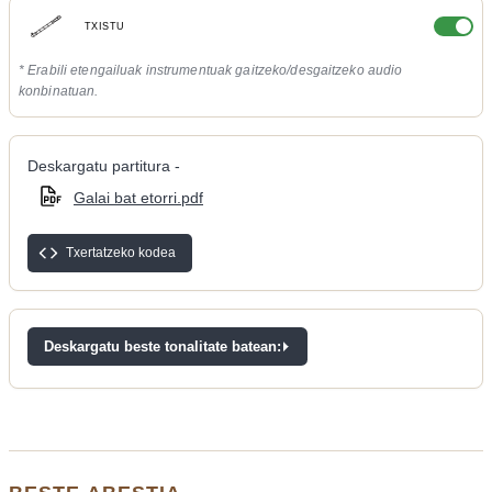
TXISTU
* Erabili etengailuak instrumentuak gaitzeko/desgaitzeko audio
konbinatuan.
Deskargatu partitura -
Galai bat etorri.pdf
Txertatzeko kodea
Deskargatu beste tonalitate batean: