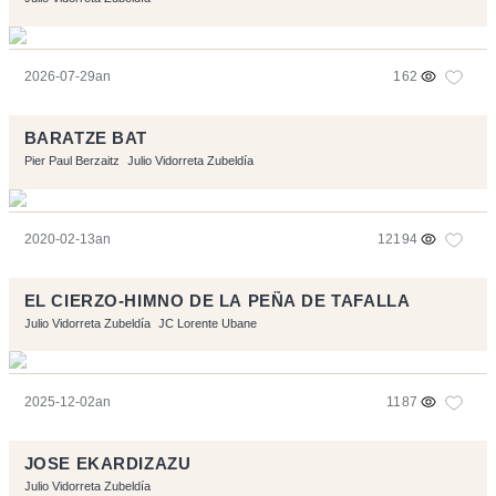
2026-07-29an
162
BARATZE BAT
Pier Paul Berzaitz
Julio Vidorreta Zubeldía
2020-02-13an
12194
EL CIERZO-HIMNO DE LA PEÑA DE TAFALLA
Julio Vidorreta Zubeldía
JC Lorente Ubane
2025-12-02an
1187
JOSE EKARDIZAZU
Julio Vidorreta Zubeldía