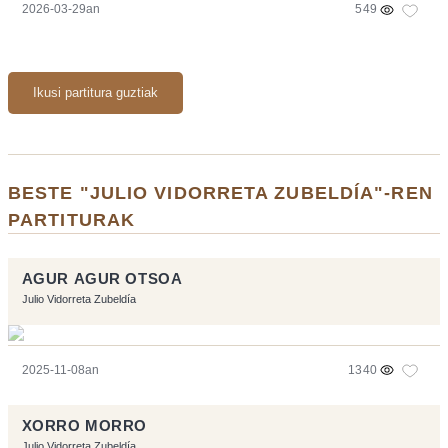
2026-03-29an
549
Ikusi partitura guztiak
BESTE "JULIO VIDORRETA ZUBELDÍA"-REN
PARTITURAK
AGUR AGUR OTSOA
Julio Vidorreta Zubeldía
2025-11-08an
1340
XORRO MORRO
Julio Vidorreta Zubeldía