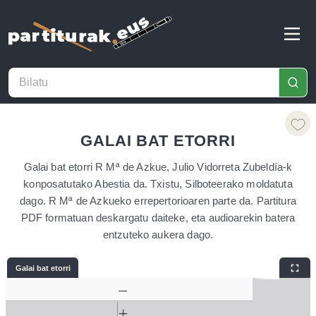
GALAI BAT ETORRI
Galai bat etorri R Mª de Azkue, Julio Vidorreta Zubeldía-k
konposatutako Abestia da. Txistu, Silboteerako moldatuta
dago. R Mª de Azkueko errepertorioaren parte da. Partitura
PDF formatuan deskargatu daiteke, eta audioarekin batera
entzuteko aukera dago.
Galai bat etorri