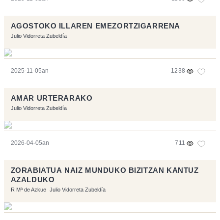
AGOSTOKO ILLAREN EMEZORTZIGARRENA
Julio Vidorreta Zubeldía
2025-11-05an
1238
AMAR URTERARAKO
Julio Vidorreta Zubeldía
2026-04-05an
711
ZORABIATUA NAIZ MUNDUKO BIZITZAN KANTUZ
AZALDUKO
R Mª de Azkue
Julio Vidorreta Zubeldía