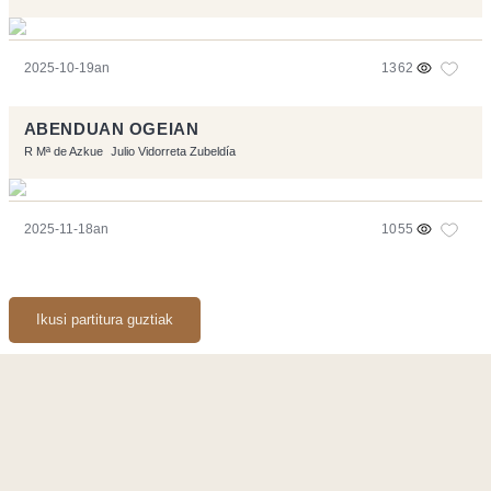
2025-10-19an
1362
ABENDUAN OGEIAN
R Mª de Azkue
Julio Vidorreta Zubeldía
2025-11-18an
1055
Ikusi partitura guztiak
Orriarekin egindakoa:
Symfony
,
Vim
,
Musescore
-
Kontaktua
Code by
Tfe
- Logo / Icons by
Brenthisdesign.com
- Jarrai nazazu
Mastodon
en
RSS
-
Podcast RSS