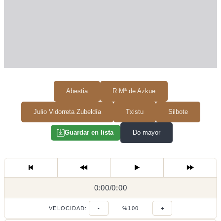
Abestia
R Mª de Azkue
Julio Vidorreta Zubeldía
Txistu
Silbote
Do mayor
Guardar en lista
0:00
0:00
/
0:00
/
VELOCIDAD:
-
%100
+