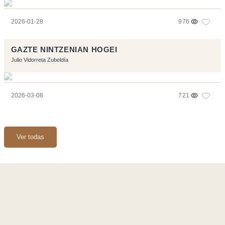
2026-01-28
976
GAZTE NINTZENIAN HOGEI
Julio Vidorreta Zubeldía
2026-03-08
721
Ver todas
Página realizara con el software libre:
Symfony
,
Vim
,
Musescore
-
Contacto
Code by
Tfe
- Logo / Icons by
Brenthisdesign.com
- __Follow us
on
Mastodon
Flujo RSS
-
Podcast RSS