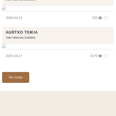
2026-04-12
703
AURTXO TXIKIA
Julio Vidorreta Zubeldía
2025-10-17
1570
Ver todas
Página realizara con el software libre:
Symfony
,
Vim
,
Musescore
-
Contacto
Code by
Tfe
- Logo / Icons by
Brenthisdesign.com
- __Follow us