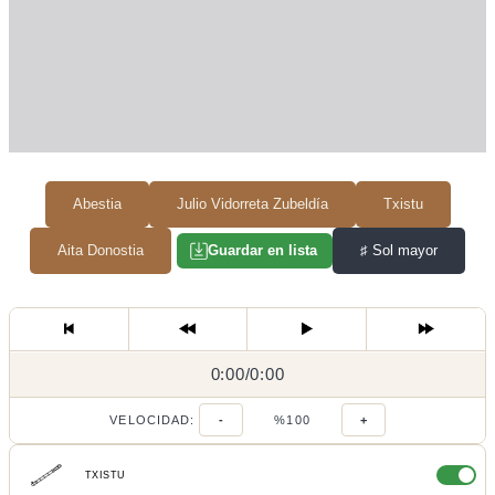
Abestia
Julio Vidorreta Zubeldía
Txistu
Aita Donostia
♯
Sol mayor
Guardar en lista
0:00
0:00
/
0:00
/
VELOCIDAD:
-
%100
+
TXISTU