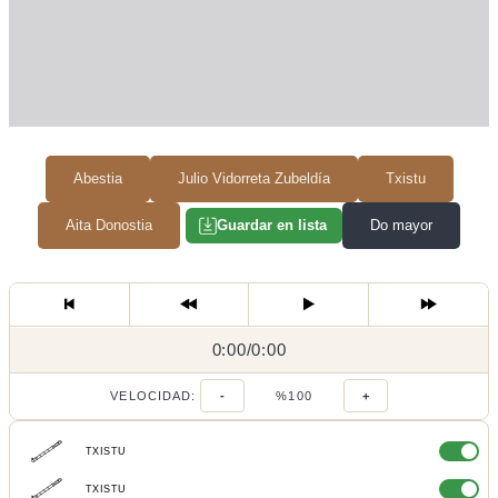
Abestia
Julio Vidorreta Zubeldía
Txistu
Aita Donostia
Do mayor
Guardar en lista
0:00
0:00
/
0:00
/
VELOCIDAD:
-
%100
+
TXISTU
TXISTU