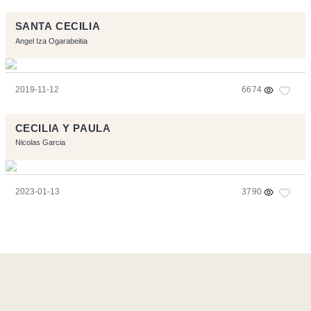
SANTA CECILIA
Angel Iza Ogarabeitia
2019-11-12
6674
CECILIA Y PAULA
Nicolas Garcia
2023-01-13
3790
Página realizara con el software libre:
Symfony
,
Vim
,
Musescore
-
Contacto
Code by
Tfe
- Logo / Icons by
Brenthisdesign.com
- __Follow us