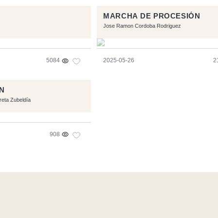
MARCHA DE PROCESIÓN
Jose Ramon Cordoba Rodriguez
5084
2025-05-26
2
N
rreta Zubeldía
908
l software libre:
Symfony
,
Vim
,
Musescore
-
Contacto
Code by
Tf
RSS