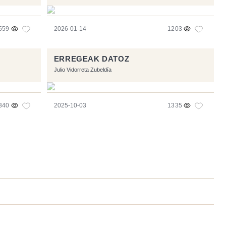
559
2026-01-14
1203
ERREGEAK DATOZ
Julio Vidorreta Zubeldía
340
2025-10-03
1335