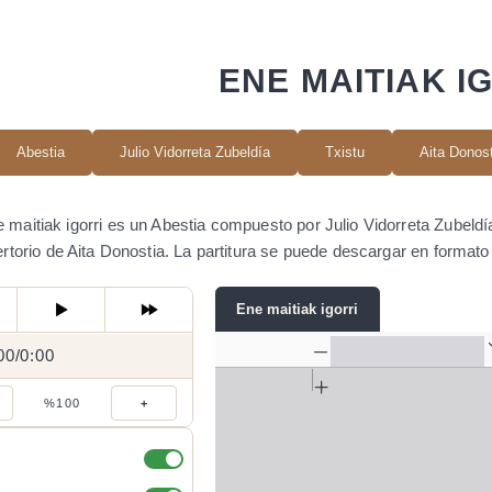
ENE MAITIAK I
Abestia
Julio Vidorreta Zubeldía
Txistu
Aita Donos
 maitiak igorri es un Abestia compuesto por Julio Vidorreta Zubeldí
ertorio de Aita Donostia. La partitura se puede descargar en forma
Ene maitiak igorri
00
0:00
/
0:00
/
%100
+