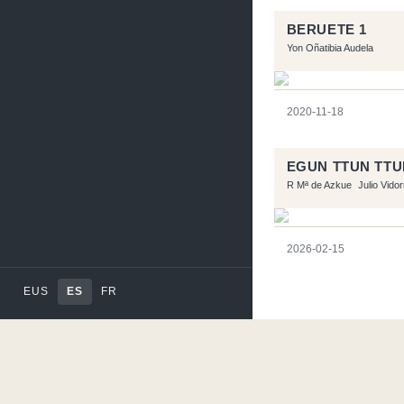
BERUETE 1
Yon Oñatibia Audela
2020-11-18
EGUN TTUN TTU
R Mª de Azkue
Julio Vido
2026-02-15
EUS
ES
FR
Página realizara con e
Flujo RSS
-
Podcast 