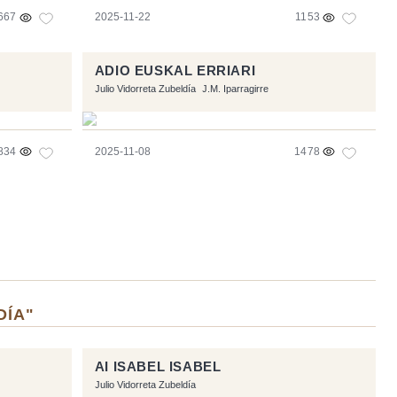
667
2025-11-22
1153
ADIO EUSKAL ERRIARI
Julio Vidorreta Zubeldía
J.M. Iparragirre
834
2025-11-08
1478
DÍA"
AI ISABEL ISABEL
Julio Vidorreta Zubeldía