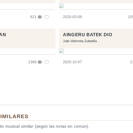
621
2020-03-09
10
RAN
AINGERU BATEK DIO
Julio Vidorreta Zubeldía
1368
2025-10-07
1
SIMILARES
ido musical similar (según las notas en común).