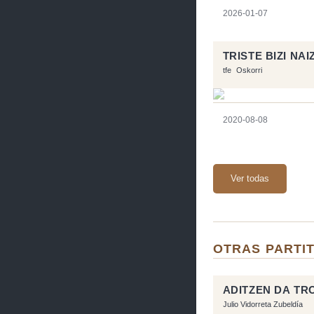
2026-01-07
TRISTE BIZI NAI
tfe
Oskorri
2020-08-08
Ver todas
OTRAS PARTIT
ADITZEN DA TR
Julio Vidorreta Zubeldía