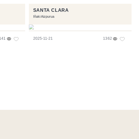
SANTA CLARA
Iñaki Aizpurua
141
2025-11-21
1362
e
- Logo / Icons by
Brenthisdesign.com
- __Follow us on
Mastodon