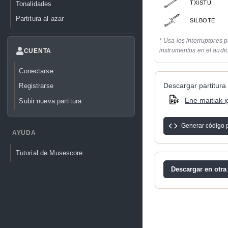
TXISTU
Tonalidades
Partitura al azar
SILBOTE
* Usa los interruptores p
instrumentos en el audi
CUENTA
Conectarse
Descargar partitura 
Registrarse
Ene maitiak i
Subir nueva partitura
Generar código 
AYUDA
Tutorial de Musescore
Descargar en otra