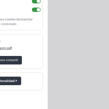
ara habilitar/deshabilitar
o combinado.
-
gorri.pdf
para compartir
 tonalidad: