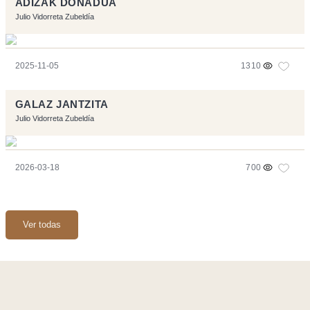
ADIZAK DONADUA
Julio Vidorreta Zubeldía
2025-11-05
1310
GALAZ JANTZITA
Julio Vidorreta Zubeldía
2026-03-18
700
Ver todas
Página realizara con el software libre:
Symfony
,
Vim
,
Musescore
-
Contacto