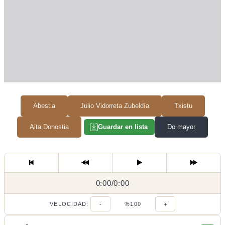
Abestia
Julio Vidorreta Zubeldía
Txistu
Aita Donostia
Do mayor
Guardar en lista
0:00
0:00
/
0:00
/
VELOCIDAD:
-
%100
+